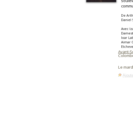
soulèv
commun
De Arth
Daniel
Avec Iz
Damesto
Ioar La
Aimar O
Etcheve
Avant-S
Colomb
Le mard
Ajoute