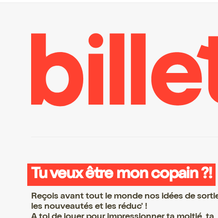
Tu veux être mon copain ?!
Reçois avant tout le monde nos idées de sorti
les nouveautés et les réduc' !
A toi de jouer pour impressionner ta moitié, ta