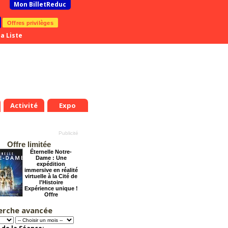
Mon BilletReduc
Offres privilèges
a Liste
Activité
Expo
Offre limitée
Éternelle Notre-
Dame : Une
expédition
immersive en réalité
virtuelle à la Cité de
l'Histoire
Expérience unique !
Offre
promotionnelle.
Jusqu'à -35%
erche avancée
Cendrillon, la
véritable histoire