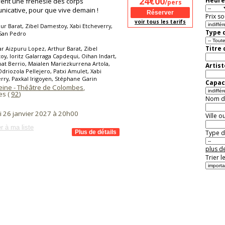
24€00
Heure
ent une frénésie des corps
/pers
icative, pour que vive demain !
Prix so
voir tous les tarifs
ur Barat, Zibel Damestoy, Xabi Etcheverry,
Type d
 San Pedro
Titre
ar Aizpuru Lopez, Arthur Barat, Zibel
y, Ioritz Galarraga Capdequi, Oihan Indart,
bat Berrio, Maialen Mariezkurrena Artola,
Artist
driozola Pellejero, Patxi Amulet, Xabi
rry, Paxkal Irigoyen, Stéphane Garin
Capaci
eine - Théâtre de Colombes
,
es (
92
)
Nom de 
i 26 janvier 2027 à 20h00
Ville o
r à ma liste
Type de
plus de
Trier l