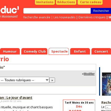
Invitations
Réductions
Carte cadeau
z Maintenant!
Recherche avancée
|
Les nouveautés
|
Dernières critiques
|
M
Humour
Comedy Club
Spectacle
Enfant
Concert
rio
rio"
»
Modifier
n : Le jour d'avant
s
à partir de 12 ans
Rech
Tarif Moins de 30 ans
Dès
rituelle, musique et chant basques
Le