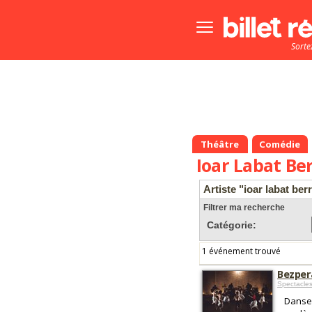
Bouton
menu
Sorte
principale
Théâtre
Comédie
Ioar Labat Ber
Artiste "ioar labat ber
Filtrer ma recherche
Catégorie:
1 événement trouvé
Bezpera
Spectacle
Danse 