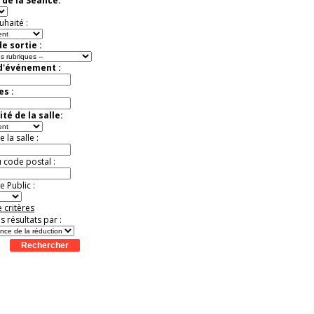
 de la Séance:
Offre
exceptionnelle.
Jusqu'à -33%
uhaité :
e sortie :
 d'événement :
es :
té de la salle:
la salle :
u code postal :
 Public :
 critères
es résultats par :