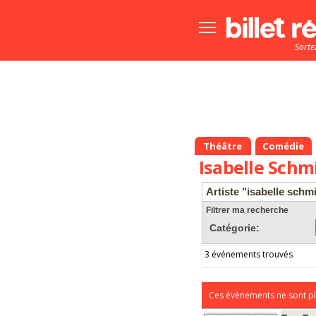
Bouton
menu
Sorte
principale
Théâtre
Comédie
Isabelle Schm
Artiste "isabelle schmi
Filtrer ma recherche
Catégorie:
3 événements trouvés
Ces évènements ne sont pl