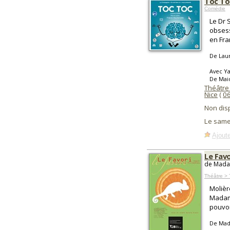
Toc To
Comédie
Le Dr 
obsess
en Fra
De Laur
Avec Ya
De Maio
Théâtre
Nice
(
0
Non dis
Le same
Ajoute
Le Favo
de Madam
Théâtre > 
Molièr
Madame
pouvoi
De Mad