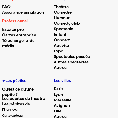
FAQ
Théâtre
Assurance annulation
Comédie
Humour
Professionnel
Comedy club
Spectacle
Espace pro
Enfant
Cartes entreprise
Concert
Télécharge le kit
Activité
média
Expo
Spectacles passés
Autres spectacles
Autres
✨Les pépites
Les villes
Paris
Qu'est ce qu'une
pépite ?
Lyon
Les pépites du théâtre
Marseille
Les pépites de
Avignon
l'humour
Lille
Carte cadeau
Autres