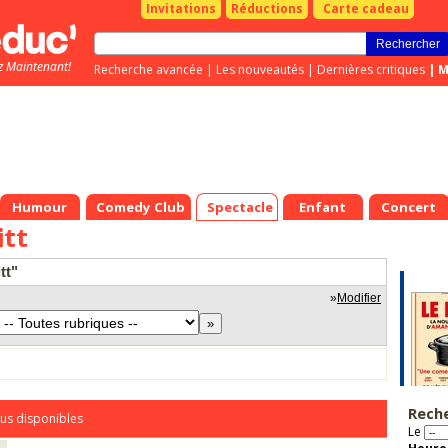
Invitations
Réductions
Carte cadeau
z Maintenant!
Recherche avancée
|
Les nouveautés
|
Dernières critiques
|
M
Humour
Comedy Club
Spectacle
Enfant
Concert
itt
tt"
»
Modifier
Rech
us disponibles
Le