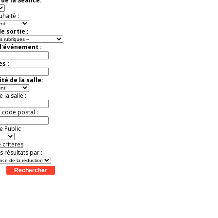
de la Séance:
Extraordinaire
Activité à vivre !
uhaité :
Promo exclusive ! .
Jusqu'à -13%
e sortie :
d'événement :
es :
té de la salle:
la salle :
u code postal :
 Public :
 critères
es résultats par :