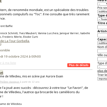
c
Heure 
Prix so
Stern, de renommée mondiale, est un spécialiste des troubles
ionnels compulsifs ou "Toc". Il ne consulte que très rarement
Type d
nce.
Titre 
ent Baffie
Artist
nnick Schmitt, Yves Maubert, Vanina Lucchesi, Janique Varrier, Isabelle
, Frederic Merle, Elodie Curti
Capaci
 de La Tour Gorbella
,
6
)
Nom de 
ponible
Ville o
di 19 octobre 2024 à 00h00
r à ma liste
Type de
plus de
ri
Trier l
e de Villedieu, mis en scène par Aurore Evain
Théâtre classique
à partir de 12 ans
e l'a joué avec succès : découvrez à votre tour "Le Favori", de
 de Villedieu, l'autrice qui brocarde les caméléons du
r !
ame de Villedieu