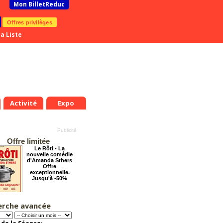
Mon BilletReduc
Offres privilèges
a Liste
Activité
Expo
Offre limitée
Le Rôti - La
nouvelle comédie
d'Amanda Sthers
Offre
exceptionnelle.
Jusqu'à -50%
erche avancée
Le Grand Hôtel des
Rêves présente :
Jules Verne, Le
Voyage