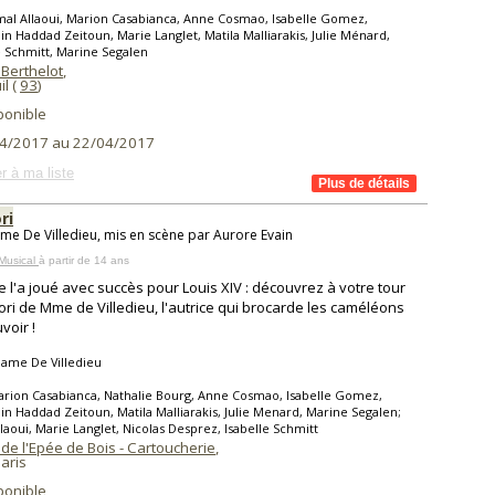
al Allaoui, Marion Casabianca, Anne Cosmao, Isabelle Gomez,
n Haddad Zeitoun, Marie Langlet, Matila Malliarakis, Julie Ménard,
e Schmitt, Marine Segalen
 Berthelot
,
l (
93
)
ponible
4/2017 au 22/04/2017
r à ma liste
ri
e De Villedieu, mis en scène par Aurore Evain
Musical
à partir de 14 ans
e l'a joué avec succès pour Louis XIV : découvrez à votre tour
ori de Mme de Villedieu, l'autrice qui brocarde les caméléons
voir !
ame De Villedieu
rion Casabianca, Nathalie Bourg, Anne Cosmao, Isabelle Gomez,
n Haddad Zeitoun, Matila Malliarakis, Julie Menard, Marine Segalen;
laoui, Marie Langlet, Nicolas Desprez, Isabelle Schmitt
de l'Epée de Bois - Cartoucherie
,
aris
ponible