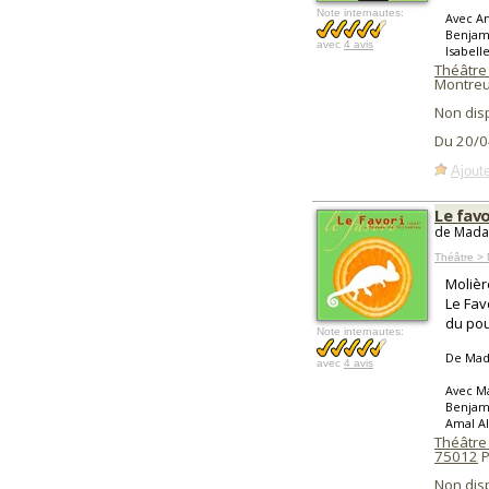
Note internautes:
Avec Am
Benjami
avec
4 avis
Isabell
Théâtre
Montreui
Non dis
Du 20/0
Ajoute
Le favo
de Madam
Théâtre > 
Molièr
Le Fav
du pou
Note internautes:
De Mad
avec
4 avis
Avec Ma
Benjami
Amal Al
Théâtre 
75012
P
Non dis