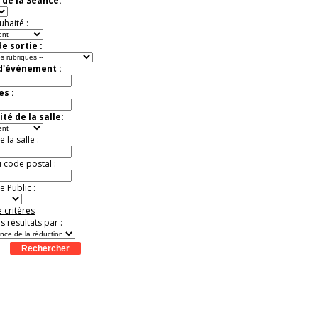
 de la Séance:
exceptionnelle.
Jusqu'à -26%
uhaité :
e sortie :
 d'événement :
es :
té de la salle:
la salle :
u code postal :
 Public :
 critères
es résultats par :