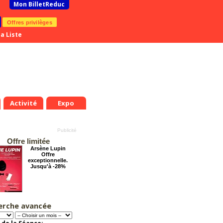
Mon BilletReduc
Offres privilèges
a Liste
Activité
Expo
Offre limitée
Arsène Lupin
Offre
exceptionnelle.
Jusqu'à -28%
erche avancée
La Cité Interdite :
Six siècles de
mystères
Offre