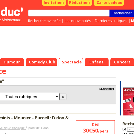
Invitations
Réductions
Carte cadeau
z Maintenant!
Recherche avancée
|
Les nouveautés
|
Dernières critiques
|
M
Humour
Comedy Club
Spectacle
Enfant
Concert
ce
e"
»
Modifier
inis - Meunier - Purcell : Didon &
Rech
Dès
 Musique classique
à partir de 4 ans
Le
30€50
/pers