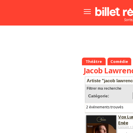
Bouton
menu
Sorte
principale
Théâtre
Comédie
Jacob Lawren
Artiste "jacob lawrenc
Filtrer ma recherche
Catégorie:
2 événements trouvés
Vox Lum
Enée
Concert >