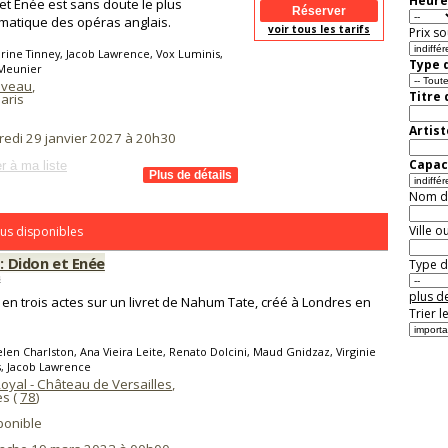
Heure
et Énée est sans doute le plus
atique des opéras anglais.
voir tous les tarifs
Prix so
rine Tinney, Jacob Lawrence, Vox Luminis,
Type d
 Meunier
aveau
,
Titre
aris
Artist
redi 29 janvier 2027 à 20h30
Capaci
r à ma liste
Nom de 
Ville o
us disponibles
 : Didon et Enée
Type de
s
plus de
en trois actes sur un livret de Nahum Tate, créé à Londres en
Trier l
len Charlston, Ana Vieira Leite, Renato Dolcini, Maud Gnidzaz, Virginie
, Jacob Lawrence
oyal - Château de Versailles
,
es (
78
)
ponible