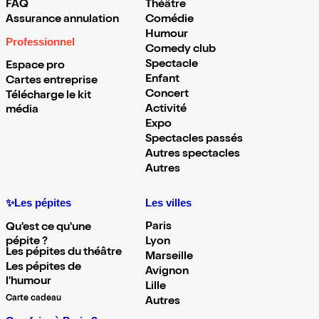
FAQ
Théâtre
Assurance annulation
Comédie
Humour
Professionnel
Comedy club
Spectacle
Espace pro
Enfant
Cartes entreprise
Concert
Télécharge le kit
Activité
média
Expo
Spectacles passés
Autres spectacles
Autres
✨Les pépites
Les villes
Paris
Qu'est ce qu'une
pépite ?
Lyon
Les pépites du théâtre
Marseille
Les pépites de
Avignon
l'humour
Lille
Carte cadeau
Autres