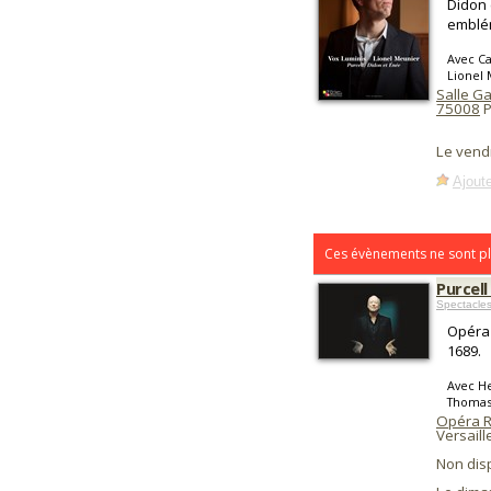
Didon 
emblém
Avec Ca
Lionel
Salle G
75008
P
Le vend
Ajoute
Ces évènements ne sont pl
Purcell
Spectacle
Opéra 
1689.
Avec He
Thomas
Opéra R
Versaill
Non dis