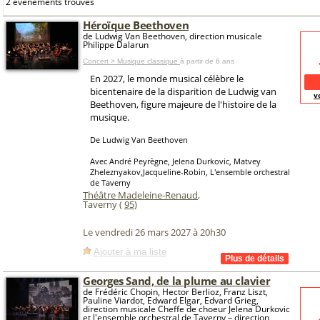
2 événements trouvés
Héroïque Beethoven
de Ludwig Van Beethoven, direction musicale
Philippe Dalarun
Concert > Musique classique
à partir de 6 ans
En 2027, le monde musical célèbre le
bicentenaire de la disparition de Ludwig van
v
Beethoven, figure majeure de l'histoire de la
musique.
De Ludwig Van Beethoven
Avec André Peyrègne, Jelena Durkovic, Matvey
Zheleznyakov,Jacqueline-Robin, L'ensemble orchestral
de Taverny
Théâtre Madeleine-Renaud
,
Taverny (
95
)
Le vendredi 26 mars 2027 à 20h30
Ajouter à ma liste
Georges Sand, de la plume au clavier
de Frédéric Chopin, Hector Berlioz, Franz Liszt,
Pauline Viardot, Edward Elgar, Edvard Grieg,
direction musicale Cheffe de choeur Jelena Durkovic
et l'ensemble orchestral de Taverny – direction