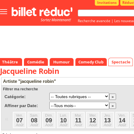
Invitations
Réduc
Bouton
menu
Sortez Maintenant!
principale
Recherche avancée
|
Les nouvea
Théâtre
Comédie
Humour
Comedy Club
Spectacle
Jacqueline Robin
Artiste "jacqueline robin"
Filtrer ma recherche
Catégorie:
Affiner par Date:
Ven.
Sam.
Dim.
Lun.
Mar.
Mer.
Jeu.
Ven.
«
07
08
09
10
11
12
13
14
Août
Août
Août
Août
Août
Août
Août
Août