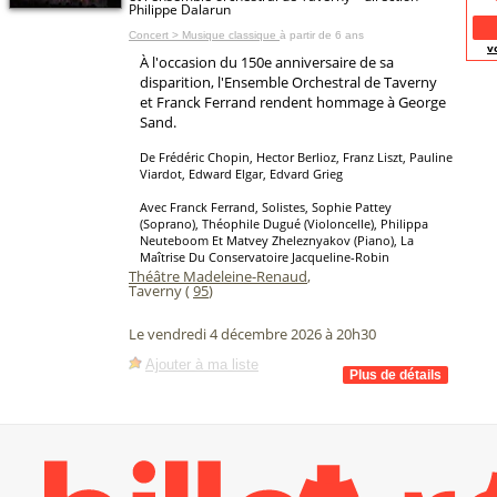
Philippe Dalarun
Concert > Musique classique
à partir de 6 ans
v
À l'occasion du 150e anniversaire de sa
disparition, l'Ensemble Orchestral de Taverny
et Franck Ferrand rendent hommage à George
Sand.
De Frédéric Chopin, Hector Berlioz, Franz Liszt, Pauline
Viardot, Edward Elgar, Edvard Grieg
Avec Franck Ferrand, Solistes, Sophie Pattey
(Soprano), Théophile Dugué (Violoncelle), Philippa
Neuteboom Et Matvey Zheleznyakov (Piano), La
Maîtrise Du Conservatoire Jacqueline-Robin
Théâtre Madeleine-Renaud
,
Taverny (
95
)
Le vendredi 4 décembre 2026 à 20h30
Ajouter à ma liste