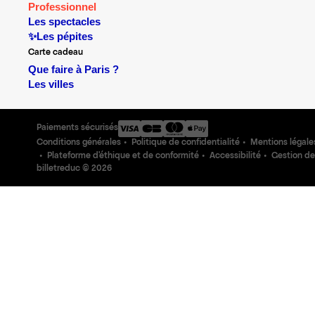
Professionnel
Les spectacles
✨Les pépites
Carte cadeau
Que faire à Paris ?
Les villes
Paiements sécurisés
Conditions générales
Politique de confidentialité
Mentions légale
Plateforme d'éthique et de conformité
Accessibilité
Gestion de
billetreduc ©
2026