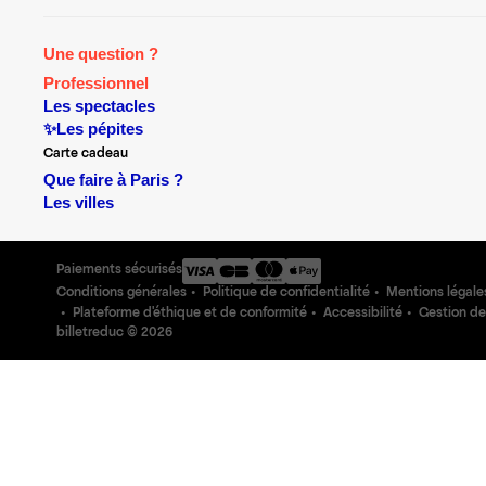
Une question ?
Professionnel
Les spectacles
✨Les pépites
Carte cadeau
Que faire à Paris ?
Les villes
Paiements sécurisés
Conditions générales
Politique de confidentialité
Mentions légale
Plateforme d'éthique et de conformité
Accessibilité
Gestion de
billetreduc ©
2026