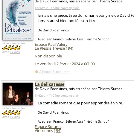
de David Foenkinos, mis en scène par Thierry Surace
Théâtre > Théâtre contemporain
Jamais une pièce, tirée du roman éponyme de David F
jamais aussi bien portée son titre.
De David Foenkinos
Avec Jean Franco, Sélène Assaf, Jérôme Schoof
Note internautes:
Espace Paul Valéry
,
Le Plessis Trévise (
94
)
avec
87 avis
Non disponible
Le vendredi 2 février 2024 à 00h00
Ajouter à ma liste
La délicatesse
de David Foenkinos, mis en scène par Thierry Surace
Théâtre > Théâtre contemporain
La comédie romantique pour apprendre à vivre.
Note internautes:
De David Foenkinos
avec
87 avis
Avec Jean Franco, Sélène Assaf, Jérôme Schoof
Espace Sorano
,
Vincennes (
94
)