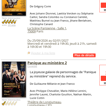
De Grégory Corre
v
Avec Johann Dionnet, Laetitia Vercken ou Stéphanie
Caillol, Sandra Colombo ou Constance Carrelet,
Note internautes:
Matthieu Burnel ou Jean Franco, Jihane Benlahcen,
Christophe Canard
avec
16 avis
La Scène Parisienne - Salle 1
,
75009
Paris
Du 25/09/2026 au 02/01/2027
Mercredi et vendredi à 19h30, jeudi à 21h, samedi
à 16h30 et 19h30
Ajouter à ma liste
Panique au ministère 2
Comédie
La joyeuse galaxie de personnages de "Panique
au ministère" reprend du service.
v
De Guillaume Mélanie et Jean Franco
Avec Philippe Chevallier, Marie-Hélène Lentini,
Jennifer Lauret, Charlotte Gouillon, Nathan Martin,
Lucie Cottin
Note internautes:
Théâtre de Longjumeau
,
Longjumeau (
91
)