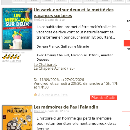
Août
Août
Août
Août
Août
Août
Août
Août
Un week-end sur deux et la moitié des
vacances scolaires
Théâtre
à partir de 1 an
Tar
La cohabitation promet d'être rock'n'roll et les
vacances de rêve vont tout naturellement se
transformer en pur cauchemar ! Et pourtant...
De Jean Franco, Guillaume Mélanie
v
Note internautes:
Avec Amaury Chauvet, Framboise D'Ortoli, Aurélien
Drapeau
avec
218 avis
Le Chatbaret
,
La Chapelle Achard (
85
)
Du 11/09/2026 au 27/09/2026
Vendredi et samedi à 20h30, dimanche à 15h, 17h
et 17h30
Ajouter à ma liste
Les mémoires de Paul Palandin
Théâtre
à partir de 12 ans
L'histoire d'un homme qui perd la mémoire
pour retomber éternellement amoureux de sa
femme