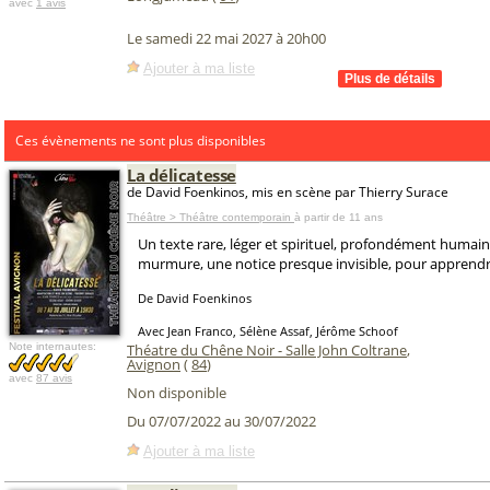
avec
1 avis
Le samedi 22 mai 2027 à 20h00
Ajouter à ma liste
Ces évènements ne sont plus disponibles
La délicatesse
de David Foenkinos, mis en scène par Thierry Surace
Théâtre > Théâtre contemporain
à partir de 11 ans
Un texte rare, léger et spirituel, profondément humain
murmure, une notice presque invisible, pour apprendre
De David Foenkinos
Avec Jean Franco, Sélène Assaf, Jérôme Schoof
Note internautes:
Théatre du Chêne Noir - Salle John Coltrane
,
Avignon
(
84
)
avec
87 avis
Non disponible
Du 07/07/2022 au 30/07/2022
Ajouter à ma liste