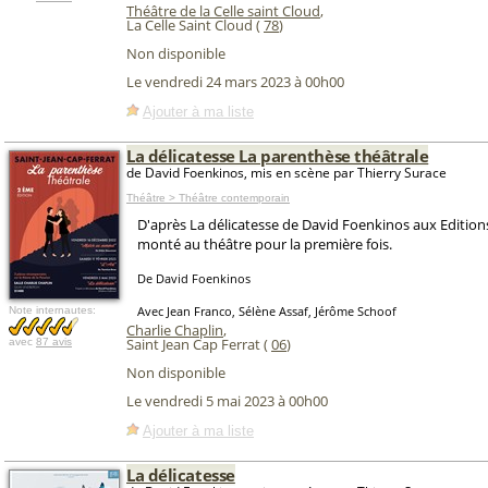
Théâtre de la Celle saint Cloud
,
La Celle Saint Cloud (
78
)
Non disponible
Le vendredi 24 mars 2023 à 00h00
Ajouter à ma liste
La délicatesse La parenthèse théâtrale
de David Foenkinos, mis en scène par Thierry Surace
Théâtre > Théâtre contemporain
D'après La délicatesse de David Foenkinos aux Edition
monté au théâtre pour la première fois.
De David Foenkinos
Avec Jean Franco, Sélène Assaf, Jérôme Schoof
Note internautes:
Charlie Chaplin
,
Saint Jean Cap Ferrat (
06
)
avec
87 avis
Non disponible
Le vendredi 5 mai 2023 à 00h00
Ajouter à ma liste
La délicatesse