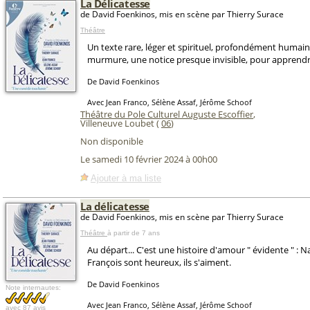
La Délicatesse
de David Foenkinos, mis en scène par Thierry Surace
Théâtre
Un texte rare, léger et spirituel, profondément humain
murmure, une notice presque invisible, pour apprendre
De David Foenkinos
Avec Jean Franco, Sélène Assaf, Jérôme Schoof
Théâtre du Pole Culturel Auguste Escoffier
,
Villeneuve Loubet (
06
)
Non disponible
Le samedi 10 février 2024 à 00h00
Ajouter à ma liste
La délicatesse
de David Foenkinos, mis en scène par Thierry Surace
Théâtre
à partir de 7 ans
Au départ... C'est une histoire d'amour " évidente " : N
François sont heureux, ils s'aiment.
De David Foenkinos
Note internautes:
Avec Jean Franco, Sélène Assaf, Jérôme Schoof
avec
87 avis