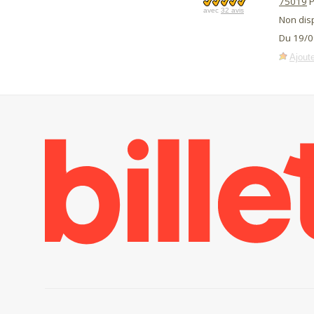
75019
P
avec
32 avis
Non dis
Du 19/0
Ajoute