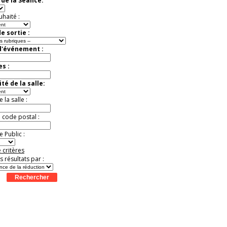
de la Séance:
uhaité :
e sortie :
d'événement :
es :
té de la salle:
la salle :
u code postal :
 Public :
 critères
es résultats par :