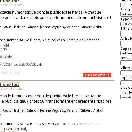
it une fois
Heure 
 partir de 16 ans
Prix so
ctacle humoristique dont le public est le héros. A chaque
 le public a deux choix qui transforment entièrement l'histoire !
Type d
 Faust, Hadrien Calmon, Jeanne Vaguelsy, Valentin Gilbert, Arthur
Titre 
r
Artist
ne Summer, Azuka Eilhart, Sir Prize, Vaslo, Pamela en Personne
Pixel
,
Capaci
aris
ponible
Nom de 
4/2024 au 23/05/2024
Ville o
r à ma liste
Type de
it une fois
plus de
 partir de 14 ans
Trier l
ctacle humoristique dont le public est le héros. A chaque
 le public a deux choix qui transforment entièrement l'histoire !
 Faust, Hadrien Calmon, Jeanne Vaguelsy, Valentin Gilbert, Arthur
r
ne Summer, Azuka Eilhart, Sir Prize, Vaslo, Pamela en Personne
 du Gouvernail
,