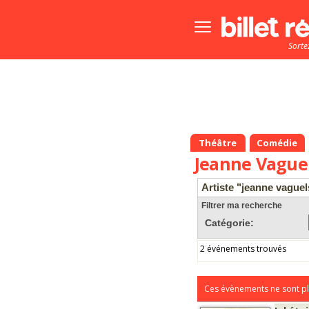
Bouton
menu
Sorte
principale
Théâtre
Comédie
Jeanne Vague
Artiste "jeanne vaguel
Filtrer ma recherche
Catégorie:
2 événements trouvés
Ces évènements ne sont pl