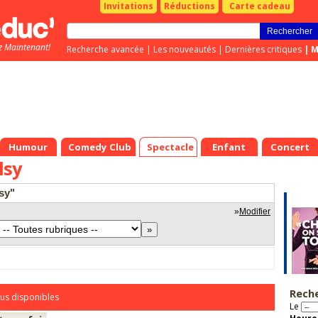
Invitations
Réductions
Carte cadeau
z Maintenant!
Recherche avancée
|
Les nouveautés
|
Dernières critiques
|
M
Humour
Comedy Club
Spectacle
Enfant
Concert
lsy
sy"
»
Modifier
Rech
us disponibles
Le