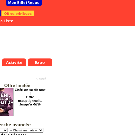
Mon BilletReduc
Offres privilèges
a Liste
Activité
Expo
Offre limitée
Chéri on se dit tout
!
Offre
exceptionnelle.
Jusqu'à -57%
erche avancée
Grosse ambiance
Offre
exceptionnelle.
Jusqu'à -54%