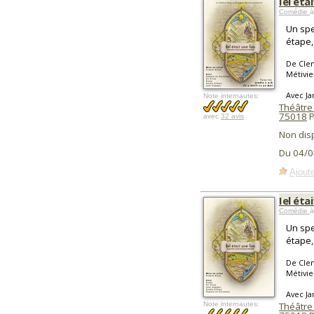
Iel éta
Comédie
à
Un spe
étape,
De Clem
Métivie
Avec Ja
Note internautes:
Théâtre 
75018
P
avec
32 avis
Non dis
Du 04/0
Ajoute
Iel éta
Comédie
à
Un spe
étape,
De Clem
Métivie
Avec Ja
Note internautes:
Théâtre