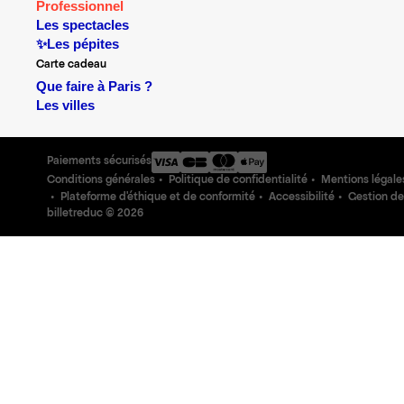
Professionnel
Les spectacles
✨Les pépites
Carte cadeau
Que faire à Paris ?
Les villes
Paiements sécurisés
Conditions générales
Politique de confidentialité
Mentions légale
Plateforme d'éthique et de conformité
Accessibilité
Gestion de
billetreduc ©
2026