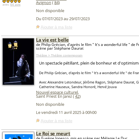
Avignon
(
84
)
avec
64 avis
Non disponible
Du 07/07/2023 au 29/07/2023
Ajouter à ma liste
La vie est belle
de Philip Grécian, d'après le film " It's a wonderful life " de
scène par Stéphane Daurat
Théâtre > Théâtre contemporain
Un spectacle pétillant, plein de bonheur et d'optimism
De Philip Grécian, d'après le film " It's a wonderful life " de Fr
Avec Alexandre Letondeur, Jérôme Ragon, Stéphane Daurat, 
Catherine Hauseux, Sandra Honoré, Hervé Jouva
Nouvel espace culturel
,
Saint Priest En Jarez (
42
)
Non disponible
Le vendredi 11 avril 2025 à 00h00
Ajouter à ma liste
Le Roi se meurt
de Eugène Ionesco, mis en scène par Mélanie Le Duc