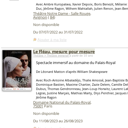
Avec Ambre Kuropatwa, Xavier Depoix, Boris Benezit, Mélanie 
Duc, Jérôme Ragon, Wilhem Mahtallah, Julien Renon, Jean-Be
Théâtre Notre Dame - Salle Rouge
,
Avignon
(
84
)
Non disponible
Du 07/07/2022 au 31/07/2022
Ajouter à ma liste
Le Fléau, mesure pour mesure
Théâtre > Théâtre immersif
à partir de 10 ans
Spectacle immersif au domaine du Palais-Royal
De Léonard Matton d'après William Shakespeare
Avec Roch-Antoine Albaladéjo, Thalie Amossé, Jean-Baptiste Ba
Dominique Bastien, Maxime Chartier, Zazie Delem, Camille Del
Dubus, Thomas Gendronneau, Jean-Loup Horwitz, Laurent Lab
Legras, Justine Marçais, Mathias Marty, Drys Penthier, Jacques 
Jérôme Ragon
Domaine National du Palais-Royal
,
75001
Paris
Non disponible
Du 11/08/2023 au 26/08/2023