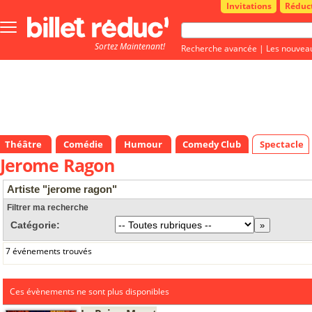
Invitations
Réduc
Bouton
menu
Sortez Maintenant!
principale
Recherche avancée
|
Les nouvea
Théâtre
Comédie
Humour
Comedy Club
Spectacle
Jerome Ragon
Artiste "jerome ragon"
Filtrer ma recherche
Catégorie:
7 événements trouvés
Ces évènements ne sont plus disponibles