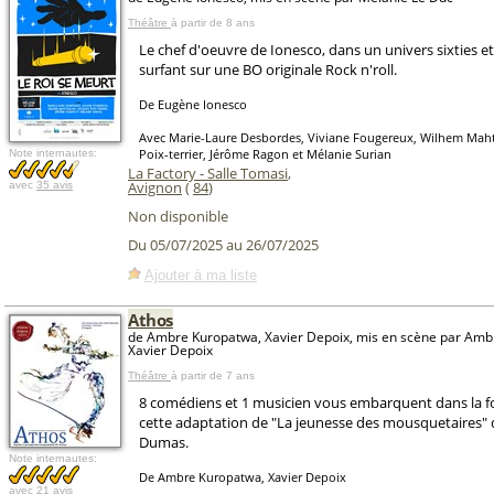
Théâtre
à partir de 8 ans
Le chef d'oeuvre de Ionesco, dans un univers sixties et
surfant sur une BO originale Rock n'roll.
De Eugène Ionesco
Avec Marie-Laure Desbordes, Viviane Fougereux, Wilhem Maht
Poix-terrier, Jérôme Ragon et Mélanie Surian
Note internautes:
La Factory - Salle Tomasi
,
Avignon
(
84
)
avec
35 avis
Non disponible
Du 05/07/2025 au 26/07/2025
Ajouter à ma liste
Athos
de Ambre Kuropatwa, Xavier Depoix, mis en scène par Amb
Xavier Depoix
Théâtre
à partir de 7 ans
8 comédiens et 1 musicien vous embarquent dans la fo
cette adaptation de "La jeunesse des mousquetaires" 
Dumas.
Note internautes:
De Ambre Kuropatwa, Xavier Depoix
avec
21 avis