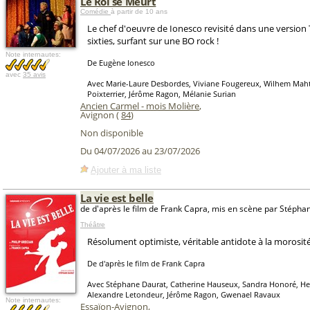
Le Roi se Meurt
Comédie
à partir de 10 ans
Le chef d'oeuvre de Ionesco revisité dans une versio
sixties, surfant sur une BO rock !
Note internautes:
De Eugène Ionesco
avec
35 avis
Avec Marie-Laure Desbordes, Viviane Fougereux, Wilhem Maht
Poixterrier, Jérôme Ragon, Mélanie Surian
Ancien Carmel - mois Molière
,
Avignon (
84
)
Non disponible
Du 04/07/2026 au 23/07/2026
Ajouter à ma liste
La vie est belle
de d'après le film de Frank Capra, mis en scène par Stépha
Théâtre
Résolument optimiste, véritable antidote à la morosité
De d'après le film de Frank Capra
Avec Stéphane Daurat, Catherine Hauseux, Sandra Honoré, Her
Alexandre Letondeur, Jérôme Ragon, Gwenael Ravaux
Note internautes:
Essaïon-Avignon
,