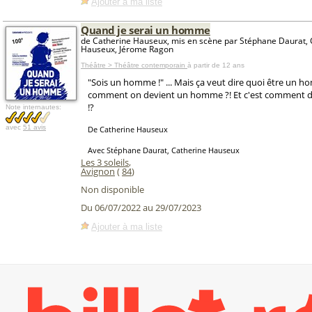
Ajouter à ma liste
Quand je serai un homme
de Catherine Hauseux, mis en scène par Stéphane Daurat, 
Hauseux, Jérome Ragon
Théâtre > Théâtre contemporain
à partir de 12 ans
"Sois un homme !" ... Mais ça veut dire quoi être un h
comment on devient un homme ?! Et c'est comment 
!?
Note internautes:
avec
51 avis
De Catherine Hauseux
Avec Stéphane Daurat, Catherine Hauseux
Les 3 soleils
,
Avignon
(
84
)
Non disponible
Du 06/07/2022 au 29/07/2023
Ajouter à ma liste