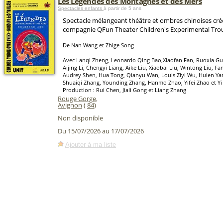
Les Légendes des Montagnes et des Mers
Spectacles enfants
à partir de 5 ans
Spectacle mélangeant théâtre et ombres chinoises créé
compagnie QFun Theater Children's Experimental Tro
De Nan Wang et Zhige Song
Avec Lanqi Zheng, Leonardo Qing Bao,Xiaofan Fan, Ruoxia Gu
Aijing Li, Chengyi Liang, Aike Liu, Xiaobai Liu, Wintong Liu, Fa
Audrey Shen, Hua Tong, Qianyu Wan, Louis Ziyi Wu, Huien Ya
Shuaiqi Zhang, Younding Zhang, Hanmo Zhao, Yifei Zhao et Yi
Production : Rui Chen, Jiali Gong et Liang Zhang
Rouge Gorge
,
Avignon
(
84
)
Non disponible
Du 15/07/2026 au 17/07/2026
Ajouter à ma liste