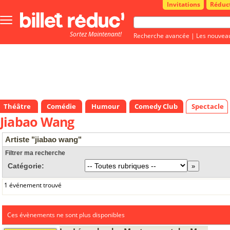
Invitations
Réduc
Bouton
menu
Sortez Maintenant!
principale
Recherche avancée
|
Les nouvea
Théâtre
Comédie
Humour
Comedy Club
Spectacle
Jiabao Wang
Artiste "jiabao wang"
Filtrer ma recherche
Catégorie:
1 événement trouvé
Ces évènements ne sont plus disponibles