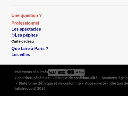
Une question ?
Professionnel
Les spectacles
✨Les pépites
Carte cadeau
Que faire à Paris ?
Les villes
Paiements sécurisés
Conditions générales
Politique de confidentialité
Mentions légale
Plateforme d'éthique et de conformité
Accessibilité
Gestion de
billetreduc ©
2026