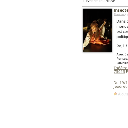
1 événement trouvé
Insect
Théâtre
à 
Dans c
monde 
est co
politiq
De Jô B
Avec Be
Fonseca
Oliveir
Théâtre 
75013
P
Du 19/1
Jeudi et
Ajoute