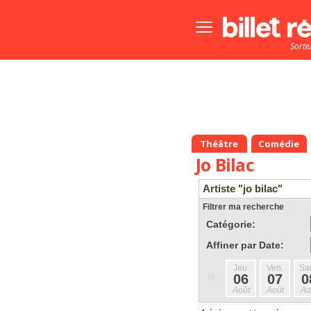
Bouton
menu
Sorte
principale
Théâtre
Comédie
Jo Bilac
Artiste "jo bilac"
Filtrer ma recherche
Catégorie:
Affiner par Date:
Jeu.
Ven.
Sa
«
06
07
0
Août
Août
Ao