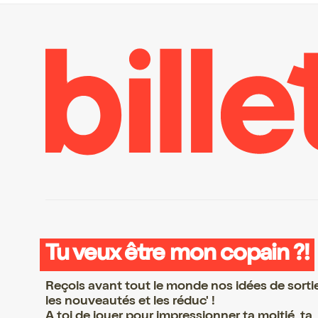
Tu veux être mon copain ?!
Reçois avant tout le monde nos idées de sorti
les nouveautés et les réduc' !
A toi de jouer pour impressionner ta moitié, ta