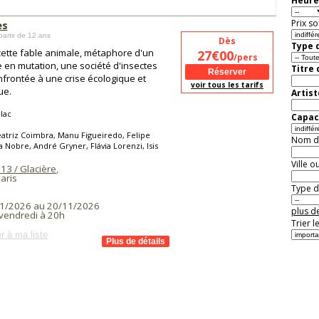
Heure
Prix so
es
partir de 12 ans
Dès
Type d
ette fable animale, métaphore d'un
27€00
/pers
en mutation, une société d'insectes
Titre
nfrontée à une crise écologique et
voir tous les tarifs
ue.
Artist
ilac
Capaci
atriz Coimbra, Manu Figueiredo, Felipe
Nom de 
 Nobre, André Gryner, Flávia Lorenzi, Isis
a
Ville o
13 / Glacière
,
aris
Type de
1/2026 au 20/11/2026
plus de
 vendredi à 20h
Trier l
r à ma liste