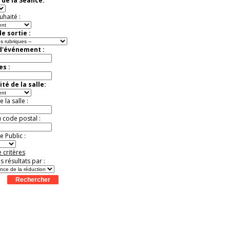
 de la Séance:
exceptionnelle.
Jusqu'à -56%
uhaité :
e sortie :
 d'événement :
es :
té de la salle:
la salle :
u code postal :
 Public :
 critères
es résultats par :