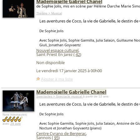
Mademoiselle Gabriel Chanel
de Sophie Jolis, mis en scène par Hélène Darche Marie Sim
Théâtre > Musical
Les aventures de Coco, la vie de Gabrielle, le destin de
De Sophie Jolis
Avec Sophie Jolis, Sophie Garmilla, Julia Salaün, Guillaume No
Giuli, Jonathan Goyvaertz
Nouvel espace culturel
,
Saint Priest En Jarez (
42
)
Non disponible
Le vendredi 17 janvier 2025 à 00h00
Ajouter à ma liste
Mademoiselle Gabrielle Chanel
Spectacles > Spectacle musical
à partir de 12 ans
Les aventures de Coco, la vie de Gabrielle, le destin de
De Sophie Jolis
Note internautes:
Avec Sophie Garmilla, Sophie Jolis, Julia Salaün, Antoine de Gi
avec
29 avis
Nocture et Jonathan Goyvaertz (piano)
Centre Cyrano de Bergerac
,
Sannois (
95
)