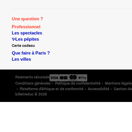
Une question ?
Professionnel
Les spectacles
✨Les pépites
Carte cadeau
Que faire à Paris ?
Les villes
Paiements sécurisés
Conditions générales
Politique de confidentialité
Mentions légale
Plateforme d'éthique et de conformité
Accessibilité
Gestion de
billetreduc ©
2026