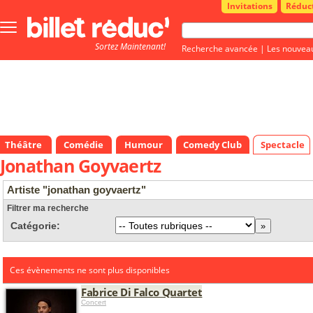
Invitations
Réduc
Bouton
menu
Sortez Maintenant!
principale
Recherche avancée
|
Les nouvea
Théâtre
Comédie
Humour
Comedy Club
Spectacle
Jonathan Goyvaertz
Artiste "jonathan goyvaertz"
Filtrer ma recherche
Catégorie:
Ces évènements ne sont plus disponibles
Fabrice Di Falco Quartet
Concert