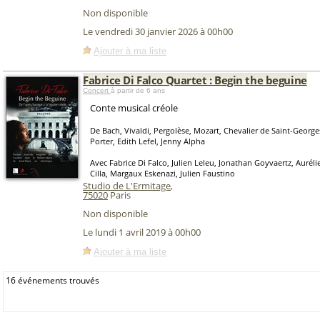
Non disponible
Le vendredi 30 janvier 2026 à 00h00
Ajouter à ma liste
Fabrice Di Falco Quartet : Begin the beguine
Concert
à partir de 6 ans
Conte musical créole
De Bach, Vivaldi, Pergolèse, Mozart, Chevalier de Saint-George
Porter, Edith Lefel, Jenny Alpha
Avec Fabrice Di Falco, Julien Leleu, Jonathan Goyvaertz, Aurél
Cilla, Margaux Eskenazi, Julien Faustino
Studio de L'Ermitage
,
75020
Paris
Non disponible
Le lundi 1 avril 2019 à 00h00
Ajouter à ma liste
16 événements trouvés