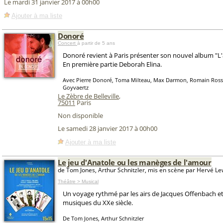
Le mardi 31 janvier 2017 à 00h00
Ajouter à ma liste
Donoré
Concert
à partir de 5 ans
Donoré revient à Paris présenter son nouvel album "L
En première partie Deborah Elina.
Avec Pierre Donoré, Toma Milteau, Max Darmon, Romain Ross
Goyvaertz
Le Zèbre de Belleville
,
75011
Paris
Non disponible
Le samedi 28 janvier 2017 à 00h00
Ajouter à ma liste
Le jeu d'Anatole ou les manèges de l'amour
de Tom Jones, Arthur Schnitzler, mis en scène par Hervé L
Théâtre > Musical
Un voyage rythmé par les airs de Jacques Offenbach e
musiques du XXe siècle.
De Tom Jones, Arthur Schnitzler