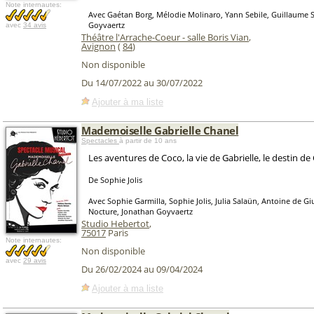
Note internautes:
Avec Gaétan Borg, Mélodie Molinaro, Yann Sebile, Guillaume S
Goyvaertz
avec
34 avis
Théâtre l'Arrache-Coeur - salle Boris Vian
,
Avignon
(
84
)
Non disponible
Du 14/07/2022 au 30/07/2022
Ajouter à ma liste
Mademoiselle Gabrielle Chanel
Spectacles
à partir de 10 ans
Les aventures de Coco, la vie de Gabrielle, le destin de
De Sophie Jolis
Avec Sophie Garmilla, Sophie Jolis, Julia Salaün, Antoine de Gi
Nocture, Jonathan Goyvaertz
Studio Hebertot
,
75017
Paris
Note internautes:
Non disponible
avec
29 avis
Du 26/02/2024 au 09/04/2024
Ajouter à ma liste