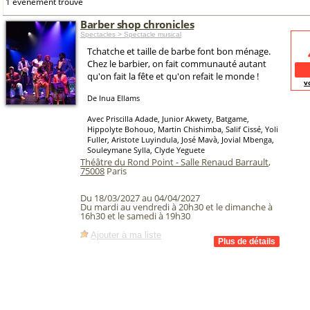
1 événement trouvé
Barber shop chronicles
Spectacles > Spectacle musical
Tchatche et taille de barbe font bon ménage.
Chez le barbier, on fait communauté autant
qu'on fait la fête et qu'on refait le monde !
v
De Inua Ellams
Avec Priscilla Adade, Junior Akwety, Batgame,
Hippolyte Bohouo, Martin Chishimba, Salif Cissé, Yoli
Fuller, Aristote Luyindula, José Mavà, Jovial Mbenga,
Souleymane Sylla, Clyde Yeguete
Théâtre du Rond Point - Salle Renaud Barrault
,
75008
Paris
Du 18/03/2027 au 04/04/2027
Du mardi au vendredi à 20h30 et le dimanche à
16h30 et le samedi à 19h30
Ajouter à ma liste