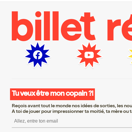
Tu veux être mon copain ?!
Reçois avant tout le monde nos idées de sorties, les nouv
A toi de jouer pour impressionner ta moitié, ta mère ou ta
S’inscrire S’inscrire S