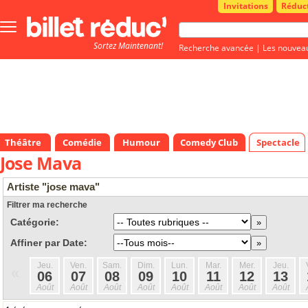
Invitations
Réduc
Bouton
menu
Sortez Maintenant!
principale
Recherche avancée
|
Les nouvea
Théâtre
Comédie
Humour
Comedy Club
Spectacle
Jose Mava
Artiste "jose mava"
Filtrer ma recherche
Catégorie:
Affiner par Date:
Jeu.
Ven.
Sam.
Dim.
Lun.
Mar.
Mer.
Jeu.
«
06
07
08
09
10
11
12
13
Août
Août
Août
Août
Août
Août
Août
Août