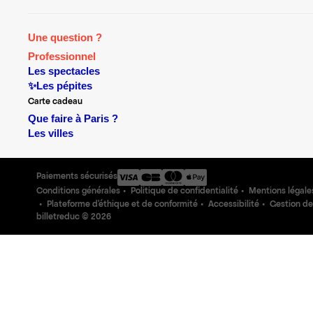
Une question ?
Professionnel
Les spectacles
✨Les pépites
Carte cadeau
Que faire à Paris ?
Les villes
Paiements sécurisés
Conditions générales
Politique de confidentialité
Mentions légale
Plateforme d'éthique et de conformité
Accessibilité
Gestion de
billetreduc ©
2026