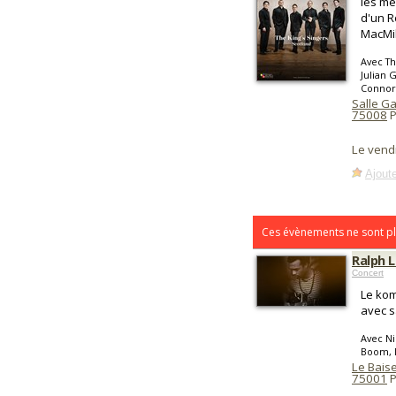
les mé
d'un R
MacMil
Avec Th
Julian 
Connor
Salle G
75008
P
Le vend
Ajoute
Ces évènements ne sont pl
Ralph L
Concert
Le kom
avec s
Avec Ni
Boom, 
Le Baise
75001
P