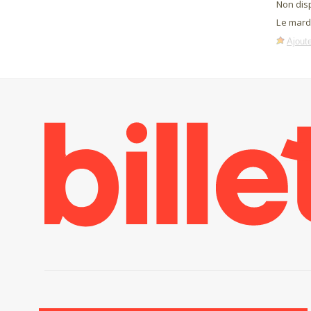
Non dis
Le mard
Ajoute