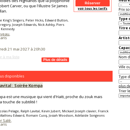
Heure
lodies des Highlands que la polyphonie
obert Carver, ou que l'illustre Sir James
voir tous les tarifs
Prix so
lan.
Type d
e King's Singers, Peter Hicks, Edward Button,
Gregory, Joseph Edwards, Nick Ashby, Piers
Titre
 Kennedy
aveau
,
aris
Artist
Capaci
redi 21 mai 2027 à 20h30
Nom de 
r à ma liste
Ville o
us disponibles
Type de
avital : Soirée Kompa
plus de
Trier l
pa est une musique qui vient d'Haïti, proche du zouk mais
a touche de subtilité !
colas Pelage, Ralph Lavital, Kevin Jubert, Mickael Joseph clavier, Franck
Mathieu Edward, Romain Cuoq, Josiah Woodson, Adélaïde Songeons
r Salé
,
aris