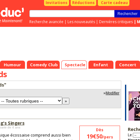
Invitations
Réductions
Carte cadeau
z Maintenant!
Recherche avancée
|
Les nouveautés
|
Dernières critiques
|
M
Humour
Comedy Club
Spectacle
Enfant
Concert
ds
ds"
»
Modifier
g's Singers
partir de 4 ans
Rech
Dès
ique écossaise comprend aussi bien
Le
19€50
/pers