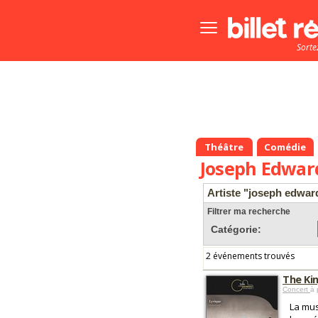
Bouton
menu
Sorte
principale
Théâtre
Comédie
Joseph Edwar
Artiste "joseph edwar
Filtrer ma recherche
Catégorie:
2 événements trouvés
The Kin
Concert
à 
La mus