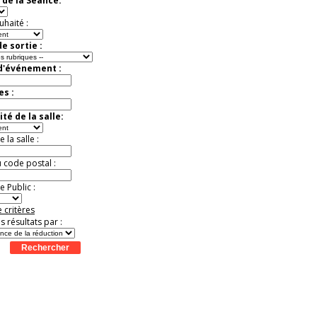
 de la Séance:
Jusqu'à -57%
uhaité :
e sortie :
 d'événement :
es :
té de la salle:
la salle :
u code postal :
 Public :
 critères
es résultats par :