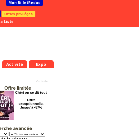
Mon BilletReduc
Offres privilèges
a Liste
Activité
Expo
Offre limitée
Chéri on se dit tout
!
Offre
exceptionnelle.
Jusqu'à -57%
erche avancée
Tout va bien se
passer !
Offre
exceptionnelle.