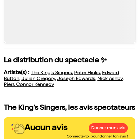
La distribution du spectacle ✨
Artiste(s) :
The King's Singers
,
Peter Hicks
,
Edward
Button
,
Julian Gregory
,
Joseph Edwards
,
Nick Ashby
,
Piers Connor Kennedy
The King's Singers, les avis spectateurs
Aucun avis
Donner mon avis
Connecte-toi pour donner ton avis !