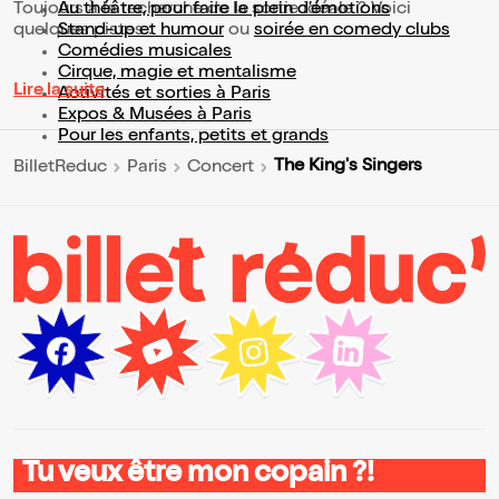
Toujours à la recherche de la sortie idéale ? Voici
Au théâtre, pour faire le plein d’émotions
quelques pistes :
Stand-up et humour
ou
soirée en comedy clubs
Comédies musicales
Cirque, magie et mentalisme
Lire la suite
Activités et sorties à Paris
Expos & Musées à Paris
Pour les enfants, petits et grands
The King's Singers
BilletReduc
Paris
Concert
Tu veux être mon copain ?!