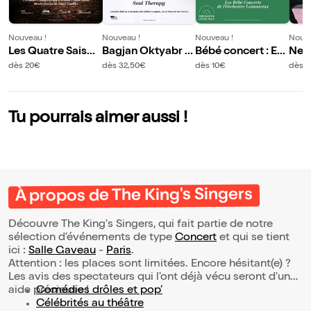
Nouveau !
Nouveau !
Nouveau !
Nouve
Les Quatre Saison
Bagjan Oktyabr :
Bébé concert : En
Nem
s
Soul Therapy
fanfare
ic
dès 20€
dès 32,50€
dès 10€
dès 1
Tu pourrais aimer aussi !
À propos de The King's Singers
Découvre The King's Singers, qui fait partie de notre
sélection d’événements de type
Concert
et qui se tient
ici :
Salle Gaveau
-
Paris
.
Attention : les places sont limitées. Encore hésitant(e) ?
Les avis des spectateurs qui l'ont déjà vécu seront d'une
aide précieuse !
Comédies drôles et pop’
Célébrités au théâtre