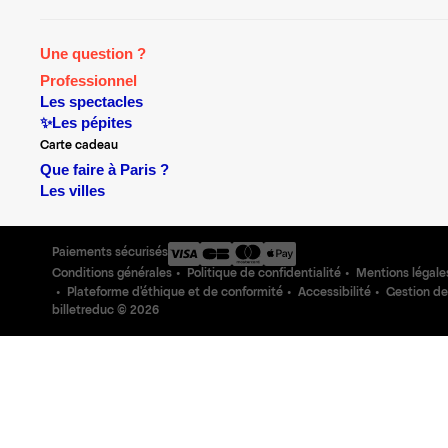
Une question ?
Professionnel
Les spectacles
✨Les pépites
Carte cadeau
Que faire à Paris ?
Les villes
Paiements sécurisés
Conditions générales
Politique de confidentialité
Mentions légale
Plateforme d'éthique et de conformité
Accessibilité
Gestion de
billetreduc ©
2026