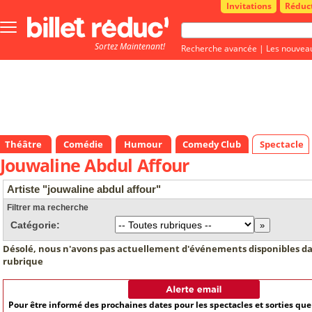
Invitations
Réduc
Bouton
menu
Sortez Maintenant!
principale
Recherche avancée
|
Les nouvea
Théâtre
Comédie
Humour
Comedy Club
Spectacle
Jouwaline Abdul Affour
Artiste "jouwaline abdul affour"
Filtrer ma recherche
Catégorie:
Désolé, nous n'avons pas actuellement d'événements disponibles da
rubrique
Pour être informé des prochaines dates pour les spectacles et sorties qu