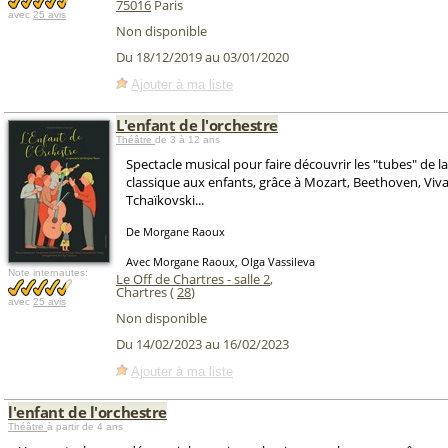
75016
Paris
avec
25 avis
Non disponible
Du 18/12/2019 au 03/01/2020
Ajouter à ma liste
L'enfant de l'orchestre
Théâtre
de 3 à 12 ans
Spectacle musical pour faire découvrir les "tubes" de 
classique aux enfants, grâce à Mozart, Beethoven, Vival
Tchaïkovski...
De Morgane Raoux
Avec Morgane Raoux, Olga Vassileva
Note internautes:
Le Off de Chartres - salle 2
,
Chartres (
28
)
avec
25 avis
Non disponible
Du 14/02/2023 au 16/02/2023
Ajouter à ma liste
l'enfant de l'orchestre
Théâtre
à partir de 4 ans