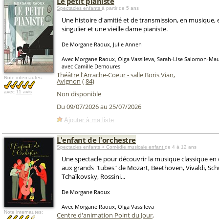
Le petit pianiste
Spectacles enfants
à partir de 5 ans
Une histoire d'amitié et de transmission, en musique, 
singulier et une vieille dame pianiste.
De Morgane Raoux, Julie Annen
Avec Morgane Raoux, Olga Vassileva, Sarah-Lise Salomon-Mau
avec Camille Demoures
Théâtre l'Arrache-Coeur - salle Boris Vian
,
Note internautes:
Avignon
(
84
)
avec
11 avis
Non disponible
Du 09/07/2026 au 25/07/2026
Ajouter à ma liste
L'enfant de l'orchestre
Spectacles enfants > Comédie musicale enfant
de 4 à 12 ans
Une spectacle pour découvrir la musique classique en
aux grands "tubes" de Mozart, Beethoven, Vivaldi, Sch
Tchaïkovsky, Rossini...
De Morgane Raoux
Avec Morgane Raoux, Olga Vassileva
Note internautes:
Centre d'animation Point du Jour
,