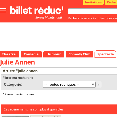
Invitations
Réduc
Bouton
menu
Sortez Maintenant!
principale
Recherche avancée
|
Les nouvea
Théâtre
Comédie
Humour
Comedy Club
Spectacle
Julie Annen
Artiste "julie annen"
Filtrer ma recherche
Catégorie:
7 événements trouvés
Ces évènements ne sont plus disponibles