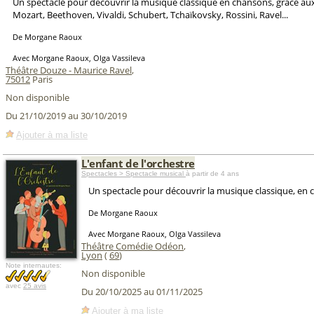
Un spectacle pour découvrir la musique classique en chansons, grâce au
Mozart, Beethoven, Vivaldi, Schubert, Tchaïkovsky, Rossini, Ravel...
De Morgane Raoux
Avec Morgane Raoux, Olga Vassileva
Théâtre Douze - Maurice Ravel
,
75012
Paris
Non disponible
Du 21/10/2019 au 30/10/2019
Ajouter à ma liste
L'enfant de l'orchestre
Spectacles > Spectacle musical
à partir de 4 ans
Un spectacle pour découvrir la musique classique, en 
De Morgane Raoux
Avec Morgane Raoux, Olga Vassileva
Théâtre Comédie Odéon
,
Lyon
(
69
)
Note internautes:
Non disponible
avec
25 avis
Du 20/10/2025 au 01/11/2025
Ajouter à ma liste