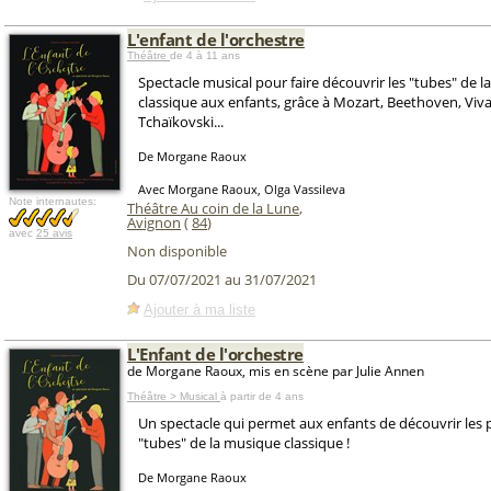
L'enfant de l'orchestre
Théâtre
de 4 à 11 ans
Spectacle musical pour faire découvrir les "tubes" de 
classique aux enfants, grâce à Mozart, Beethoven, Vival
Tchaïkovski...
De Morgane Raoux
Avec Morgane Raoux, Olga Vassileva
Note internautes:
Théâtre Au coin de la Lune
,
Avignon
(
84
)
avec
25 avis
Non disponible
Du 07/07/2021 au 31/07/2021
Ajouter à ma liste
L'Enfant de l'orchestre
de Morgane Raoux, mis en scène par Julie Annen
Théâtre > Musical
à partir de 4 ans
Un spectacle qui permet aux enfants de découvrir les 
"tubes" de la musique classique !
De Morgane Raoux