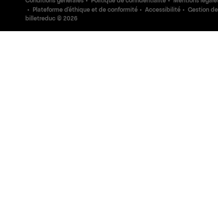
Conditions générales
Politique de confidentialité
Mentions légale
Plateforme d'éthique et de conformité
Accessibilité
Gestion de
billetreduc ©
2026