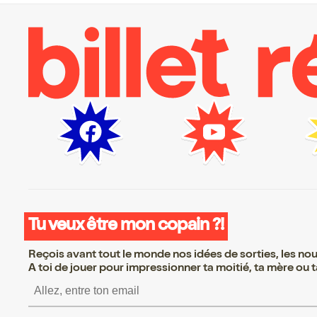
Tu veux être mon copain ?!
Reçois avant tout le monde nos idées de sorties, les nouv
A toi de jouer pour impressionner ta moitié, ta mère ou ta
S’inscrire S’inscrire S’