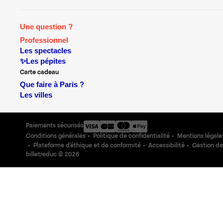
Une question ?
Professionnel
Les spectacles
✨Les pépites
Carte cadeau
Que faire à Paris ?
Les villes
Paiements sécurisés
Conditions générales
Politique de confidentialité
Mentions légale
Plateforme d'éthique et de conformité
Accessibilité
Gestion de
billetreduc ©
2026