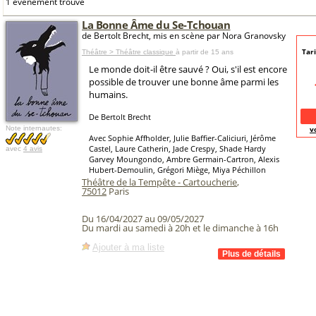
1 événement trouvé
La Bonne Âme du Se-Tchouan
de Bertolt Brecht, mis en scène par Nora Granovsky
Tari
Théâtre > Théâtre classique
à partir de 15 ans
Le monde doit-il être sauvé ? Oui, s'il est encore
possible de trouver une bonne âme parmi les
humains.
De Bertolt Brecht
Note internautes:
v
Avec Sophie Affholder, Julie Baffier-Caliciuri, Jérôme
Castel, Laure Catherin, Jade Crespy, Shade Hardy
avec
4 avis
Garvey Moungondo, Ambre Germain-Cartron, Alexis
Hubert-Demoulin, Grégori Miège, Miya Péchillon
Théâtre de la Tempête - Cartoucherie
,
75012
Paris
Du 16/04/2027 au 09/05/2027
Du mardi au samedi à 20h et le dimanche à 16h
Ajouter à ma liste