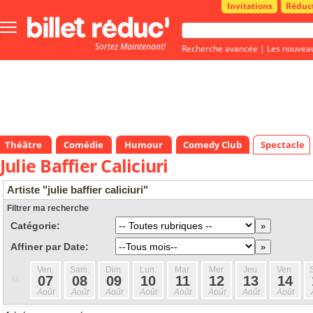
Invitations
Réduc
Bouton
menu
Sortez Maintenant!
principale
Recherche avancée
|
Les nouvea
Théâtre
Comédie
Humour
Comedy Club
Spectacle
Julie Baffier Caliciuri
Artiste "julie baffier caliciuri"
Filtrer ma recherche
Catégorie:
Affiner par Date:
Ven.
Sam.
Dim.
Lun.
Mar.
Mer.
Jeu.
Ven.
«
07
08
09
10
11
12
13
14
Août
Août
Août
Août
Août
Août
Août
Août