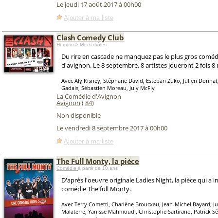
Le jeudi 17 août 2017 à 00h00
Ajouter à ma liste
Clash Comedy Club
Humour > Mecs drôles
Du rire en cascade ne manquez pas le plus gros coméd
d'avignon. Le 8 septembre, 8 artistes joueront 2 fois 8 
Avec Aly Kisney, Stéphane David, Esteban Zuko, Julien Donnat, 
Gadais, Sébastien Moreau, July McFly
La Comédie d'Avignon
Avignon
(
84
)
Non disponible
Le vendredi 8 septembre 2017 à 00h00
Ajouter à ma liste
The Full Monty, la pièce
Comédie
à partir de 10 ans
D'après l'oeuvre originale Ladies Night, la pièce qui a i
comédie The full Monty.
Avec Terry Cometti, Charlène Broucxau, Jean-Michel Bayard, J
Malaterre, Yanisse Mahmoudi, Christophe Sartirano, Patrick S