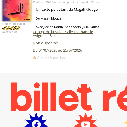
Théâtre > Théâtre contemporain
à partir de 12 ans
Un texte percutant de Magali Mougel.
De Magali Mougel
Note internautes:
Avec Justine Robin, Anna Sorin, Julia Farkas
Collège de la Salle - Salle La Chapelle
,
avec
6 avis
Avignon
(
84
)
Non disponible
Du 04/07/2026 au 25/07/2026
Ajouter à ma liste