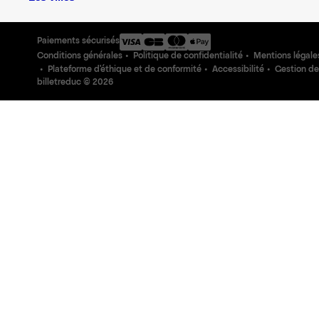
Paiements sécurisés
Conditions générales
Politique de confidentialité
Mentions légale
Plateforme d'éthique et de conformité
Accessibilité
Gestion de
billetreduc ©
2026