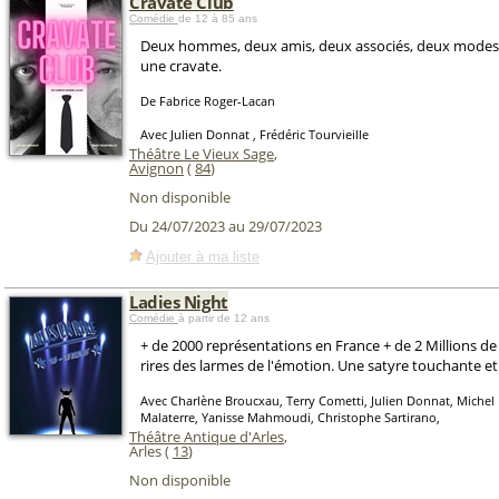
Cravate Club
Comédie
de 12 à 85 ans
Deux hommes, deux amis, deux associés, deux modes 
une cravate.
De Fabrice Roger-Lacan
Avec Julien Donnat , Frédéric Tourvieille
Théâtre Le Vieux Sage
,
Avignon
(
84
)
Non disponible
Du 24/07/2023 au 29/07/2023
Ajouter à ma liste
Ladies Night
Comédie
à partir de 12 ans
+ de 2000 représentations en France + de 2 Millions d
rires des larmes de l'émotion. Une satyre touchante e
Avec Charlène Broucxau, Terry Cometti, Julien Donnat, Michel
Malaterre, Yanisse Mahmoudi, Christophe Sartirano,
Théâtre Antique d'Arles
,
Arles (
13
)
Non disponible