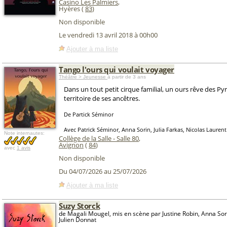
Casino Les Palmiers
,
Hyères (
83
)
Non disponible
Le vendredi 13 avril 2018 à 00h00
Ajouter à ma liste
Tango l'ours qui voulait voyager
Théâtre > Jeunesse
à partir de 3 ans
Dans un tout petit cirque familial, un ours rêve des Pyr
territoire de ses ancêtres.
De Partick Séminor
Avec Patrick Séminor, Anna Sorin, Julia Farkas, Nicolas Laurent
Note internautes:
Collège de la Salle - Salle 80
,
Avignon
(
84
)
avec
1 avis
Non disponible
Du 04/07/2026 au 25/07/2026
Ajouter à ma liste
Suzy Storck
de Magali Mougel, mis en scène par Justine Robin, Anna Sorin
Julien Donnat