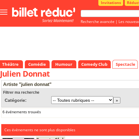
Invitations
Réduc
Bouton
menu
Sortez Maintenant!
principale
Recherche avancée
|
Les nouvea
Théâtre
Comédie
Humour
Comedy Club
Spectacle
Julien Donnat
Artiste "julien donnat"
Filtrer ma recherche
Catégorie:
6 événements trouvés
Ces évènements ne sont plus disponibles