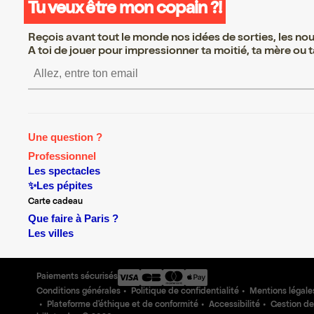
Tu veux être mon copain ?!
Reçois avant tout le monde nos idées de sorties, les nouv
A toi de jouer pour impressionner ta moitié, ta mère ou ta
S’inscrire S’inscrire S’ins
Une question ?
Professionnel
Les spectacles
✨Les pépites
Carte cadeau
Que faire à Paris ?
Les villes
Paiements sécurisés
Conditions générales
Politique de confidentialité
Mentions légale
Plateforme d'éthique et de conformité
Accessibilité
Gestion de