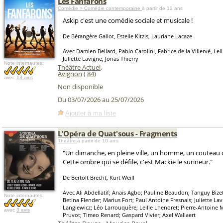
Les Fanfarons
Comédie > Comédie contemporaine
à partir de 12 ans
Askip c'est une comédie sociale et musicale !
De Bérangère Gallot, Estelle Kitzis, Lauriane Lacaze
Avec Damien Bellard, Pablo Carolini, Fabrice de la Villervé, Leil
Juliette Lavigne, Jonas Thierry
Note internautes:
Théâtre Actuel
,
Avignon
(
84
)
avec
13 avis
Non disponible
Du 03/07/2026 au 25/07/2026
Ajouter à ma liste
L'Opéra de Quat'sous - Fragments
Théâtre
à partir de 10 ans
"Un dimanche, en pleine ville, un homme, un couteau 
Cette ombre qui se défile, c'est Mackie le surineur."
De Bertolt Brecht, Kurt Weill
Avec Ali Abdellatif; Anaïs Agbo; Pauline Beaudon; Tanguy Bize
Note internautes:
Betina Flender; Marius Fort; Paul Antoine Fresnais; Juliette La
Langiewicz; Léo Larrouquère; Leilie Lhenoret; Pierre-Antoine
avec
3 avis
Pruvot; Timeo Renard; Gaspard Vivier; Axel Wallaert