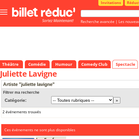
Invitations
Réduc
Bouton
menu
Sortez Maintenant!
principale
Recherche avancée
|
Les nouvea
Théâtre
Comédie
Humour
Comedy Club
Spectacle
Juliette Lavigne
Artiste "juliette lavigne"
Filtrer ma recherche
Catégorie:
2 événements trouvés
Ces évènements ne sont plus disponibles