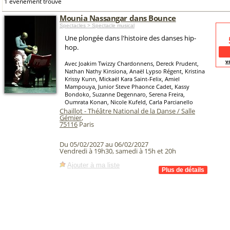
1 événement trouvé
Mounia Nassangar dans Bounce
Spectacles > Spectacle musical
Une plongée dans l'histoire des danses hip-
hop.
v
Avec Joakim Twizzy Chardonnens, Dereck Prudent,
Nathan Nathy Kinsiona, Anaël Lypso Régent, Kristina
Krissy Kunn, Mickaël Kara Saint-Felix, Amiel
Mampouya, Junior Steve Phaonce Cadet, Kassy
Bondoko, Suzanne Degennaro, Serena Freira,
Oumrata Konan, Nicole Kufeld, Carla Parcianello
Chaillot - Théâtre National de la Danse / Salle
Gémier
,
75116
Paris
Du 05/02/2027 au 06/02/2027
Vendredi à 19h30, samedi à 15h et 20h
Ajouter à ma liste