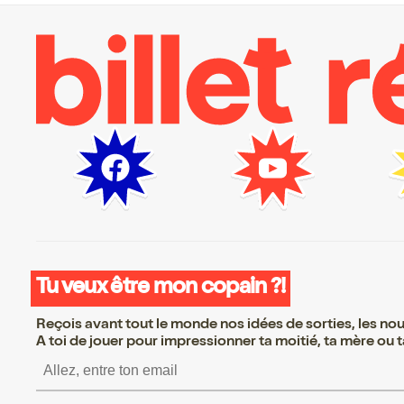
Tu veux être mon copain ?!
Reçois avant tout le monde nos idées de sorties, les nouv
A toi de jouer pour impressionner ta moitié, ta mère ou ta
S’inscrire S’inscrire S’