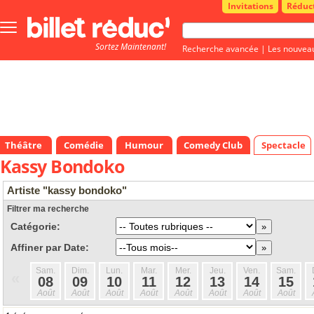
Invitations
Réduc
Bouton
menu
Sortez Maintenant!
principale
Recherche avancée
|
Les nouvea
Théâtre
Comédie
Humour
Comedy Club
Spectacle
Kassy Bondoko
Artiste "kassy bondoko"
Filtrer ma recherche
Catégorie:
Affiner par Date:
Sam.
Dim.
Lun.
Mar.
Mer.
Jeu.
Ven.
Sam.
«
08
09
10
11
12
13
14
15
Août
Août
Août
Août
Août
Août
Août
Août