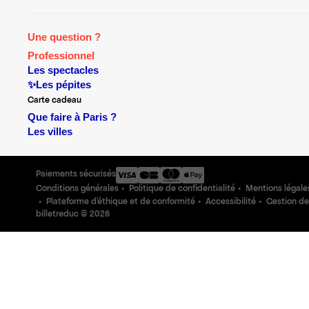
Une question ?
Professionnel
Les spectacles
✨Les pépites
Carte cadeau
Que faire à Paris ?
Les villes
Paiements sécurisés
Conditions générales
Politique de confidentialité
Mentions légale
Plateforme d'éthique et de conformité
Accessibilité
Gestion de
billetreduc ©
2026