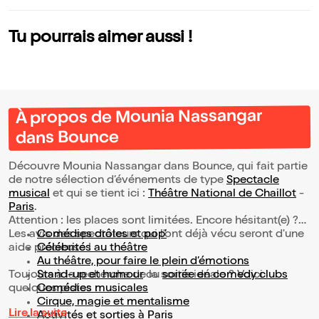
te Mundo
Tu pourrais aimer aussi !
À propos de Mounia Nassangar
dans Bounce
Découvre Mounia Nassangar dans Bounce, qui fait partie
de notre sélection d’événements de type
Spectacle
musical
et qui se tient ici :
Théâtre National de Chaillot
-
Paris
.
Attention : les places sont limitées. Encore hésitant(e) ?
Les avis des spectateurs qui l'ont déjà vécu seront d'une
Comédies drôles et pop’
aide précieuse !
Célébrités au théâtre
Au théâtre, pour faire le plein d’émotions
Toujours à la recherche de la sortie idéale ? Voici
Stand-up et humour
ou
soirée en comedy clubs
quelques pistes :
Comédies musicales
Cirque, magie et mentalisme
Lire la suite
Activités et sorties à Paris