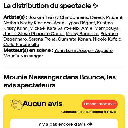
La distribution du spectacle ✨
Artiste(s) :
Joakim Twizzy Chardonnens
,
Dereck Prudent
,
Nathan Nathy Kinsiona
,
Anaël Lypso Régent
,
Kristina
Krissy Kunn
,
Mickaël Kara Saint-Felix
,
Amiel Mampouya
,
Junior Steve Phaonce Cadet
,
Kassy Bondoko
,
Suzanne
Degennaro
,
Serena Freira
,
Oumrata Konan
,
Nicole Kufeld
,
Carla Parcianello
Metteur(s) en scène :
Yann Lumi Joseph-Auguste
,
Mounia Nassangar
Mounia Nassangar dans Bounce, les
avis spectateurs
Aucun avis
Donner mon avis
Connecte-toi pour donner ton avis !
Il n'y a pas encore d'avis 😭