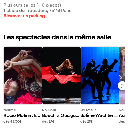
Plusieurs salles (~ 0 places)
1 place du Trocadéro, 75116 Paris
Réserver un parking
Les spectacles dans la même salle
Nouveau !
Nouveau !
Nouveau !
Nouve
Rocío Molina : Enc
Bouchra Ouizgue
Solène Wachter :
Auré
ender el cuerpo
n et Dançando co
Machine à specta
ns L
dès 49,50€
dès 27€
dès 27€
dès 2
m a Diferença : Es
cle