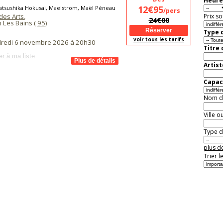
Heure
12€95
atsushika Hokusai, Maelstrom, Maël Péneau
/pers
des Arts
,
Prix so
24€00
 Les Bains (
95
)
Type d
voir tous les tarifs
dredi 6 novembre 2026 à 20h30
Titre
er à ma liste
Artist
Capaci
Nom de 
Ville o
Type de
plus de
Trier l