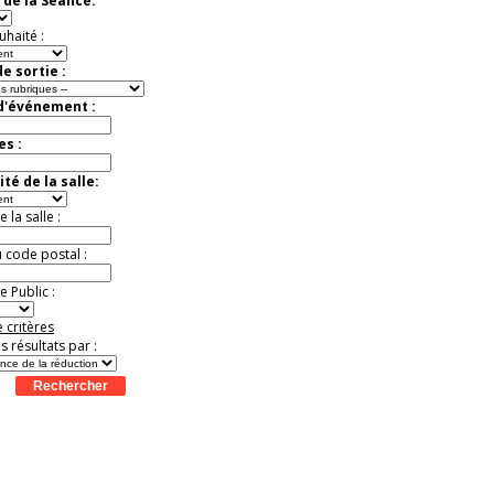
 de la Séance:
Extraordinaire
Activité à vivre !
uhaité :
Promo exclusive ! .
Jusqu'à -13%
e sortie :
 d'événement :
es :
té de la salle:
la salle :
u code postal :
 Public :
 critères
es résultats par :