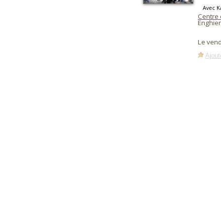
Avec K
Centre 
Enghien
Le ven
Ajout