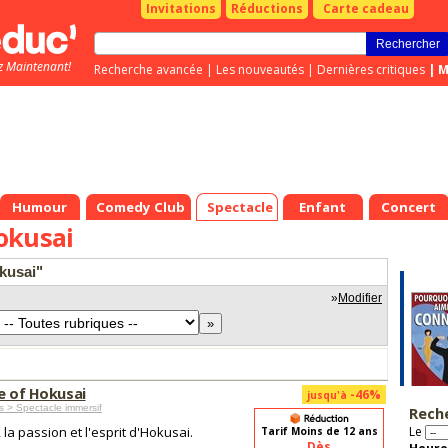
Invitations
Réductions
Carte cadeau
z Maintenant!
Recherche avancée
|
Les nouveautés
|
Dernières critiques
|
M
Humour
Comedy Club
Spectacle
Enfant
Concert
okusai
okusai"
»
Modifier
fe of Hokusai
-46%
jusqu'à
s > Spectacle immersif
Rech
, la passion et l'esprit d'Hokusai.
Le
Tarif Moins de 12 ans
Dès