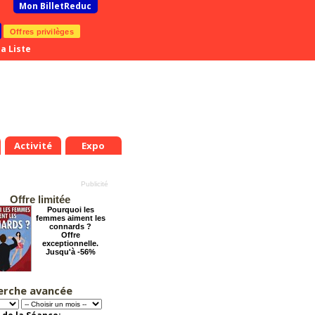
Mon BilletReduc
Offres privilèges
a Liste
Activité
Expo
Offre limitée
Pourquoi les
femmes aiment les
connards ?
Offre
exceptionnelle.
Jusqu'à -56%
erche avancée
Le Grand Hôtel des
Rêves présente :
Jules Verne, Le
Voyage