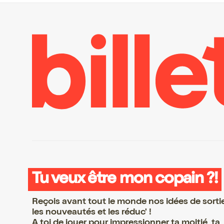
Tu veux être mon copain ?!
Reçois avant tout le monde nos idées de sorti
les nouveautés et les réduc' !
A toi de jouer pour impressionner ta moitié, ta