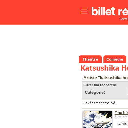
Bouton
menu
Sorte
principale
Théâtre
Comédie
Katsushika H
Artiste "katsushika h
Filtrer ma recherche
Catégorie:
1 événement trouvé
The li
Spectacle
La vie