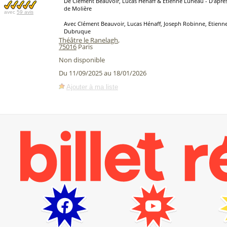
De Clément Beauvoir, Lucas Hénaff & Etienne Luneau - D'après 
de Molière
avec
59 avis
Avec Clément Beauvoir, Lucas Hénaff, Joseph Robinne, Etienn
Dubruque
Théâtre le Ranelagh
,
75016
Paris
Non disponible
Du 11/09/2025 au 18/01/2026
Ajouter à ma liste