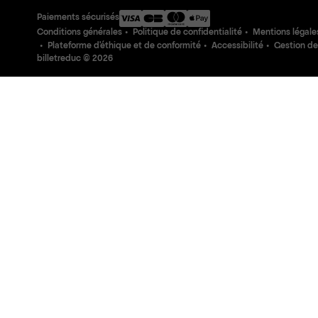
Paiements sécurisés
Conditions générales
Politique de confidentialité
Mentions légale
Plateforme d'éthique et de conformité
Accessibilité
Gestion de
billetreduc ©
2026