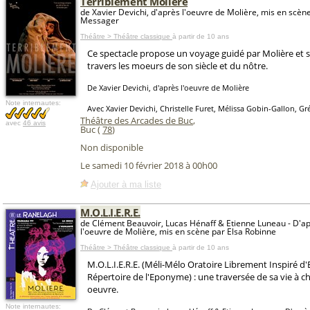
Terriblement Molière
de Xavier Devichi, d'après l'oeuvre de Molière, mis en scèn
Messager
Théâtre > Théâtre classique
à partir de 10 ans
Ce spectacle propose un voyage guidé par Molière et 
travers les moeurs de son siècle et du nôtre.
De Xavier Devichi, d'après l'oeuvre de Molière
Note internautes:
Avec Xavier Devichi, Christelle Furet, Mélissa Gobin-Gallon, Gr
Théâtre des Arcades de Buc
,
avec
46 avis
Buc (
78
)
Non disponible
Le samedi 10 février 2018 à 00h00
Ajouter à ma liste
M.O.L.I.E.R.E.
de Clément Beauvoir, Lucas Hénaff & Etienne Luneau - D'apr
l'oeuvre de Molière, mis en scène par Elsa Robinne
Théâtre > Théâtre classique
à partir de 10 ans
M.O.L.I.E.R.E. (Méli-Mélo Oratoire Librement Inspiré d'
Répertoire de l'Eponyme) : une traversée de sa vie à c
oeuvre.
Note internautes: