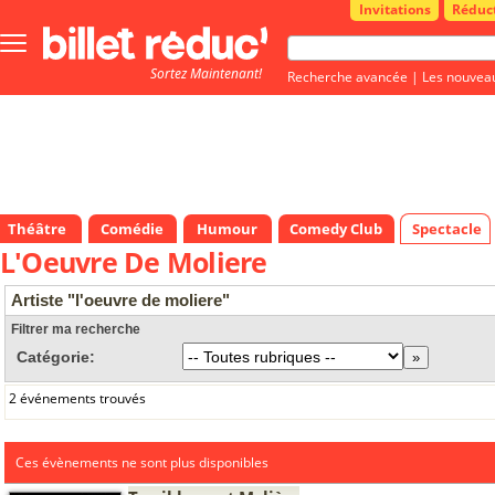
Invitations
Réduc
Bouton
menu
Sortez Maintenant!
principale
Recherche avancée
|
Les nouvea
Théâtre
Comédie
Humour
Comedy Club
Spectacle
L'Oeuvre De Moliere
Artiste "l'oeuvre de moliere"
Filtrer ma recherche
Catégorie:
2 événements trouvés
Ces évènements ne sont plus disponibles