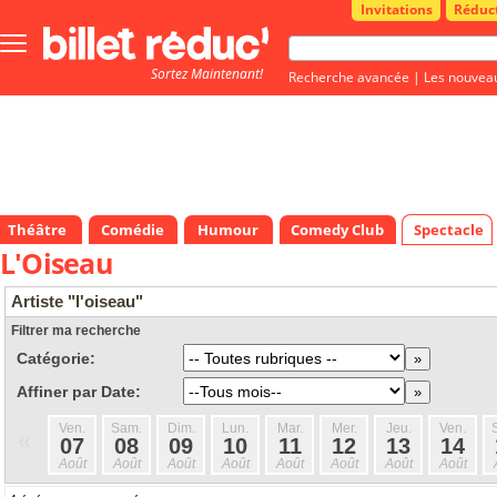
Invitations
Réduc
Bouton
menu
Sortez Maintenant!
principale
Recherche avancée
|
Les nouvea
Théâtre
Comédie
Humour
Comedy Club
Spectacle
L'Oiseau
Artiste "l'oiseau"
Filtrer ma recherche
Catégorie:
Affiner par Date:
Ven.
Sam.
Dim.
Lun.
Mar.
Mer.
Jeu.
Ven.
«
07
08
09
10
11
12
13
14
Août
Août
Août
Août
Août
Août
Août
Août