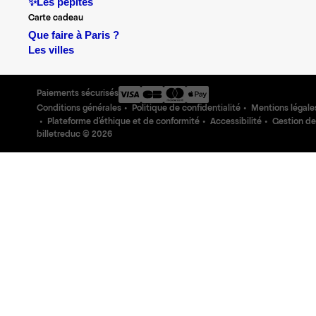
✨Les pépites
Carte cadeau
Que faire à Paris ?
Les villes
Paiements sécurisés
Conditions générales
Politique de confidentialité
Mentions légale
Plateforme d'éthique et de conformité
Accessibilité
Gestion de
billetreduc ©
2026