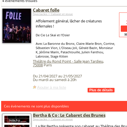
4 événements trouvés
Cabaret folle
Spectacles > Cabaret et revue
Affolement général, lâcher de créatures
infernales !
v
De Cie Le Skaï et l'Osier
Avec La Baronne du Bronx, Claire-Marie Bron, Corrine,
Sébastien Vion, L'Oiseau Joli, Gérald Bazin, Monsieur
K, Jérôme Marin, Patachtouille, Julien Fanthou,
Labrosse, Stage Kitten
Théâtre du Rond Point - Salle Jean Tardieu
,
75008
Paris
Du 21/04/2027 au 21/05/2027
Du mardi au samedi à 20h
Ajouter à ma liste
Ces évènements ne sont plus disponibles
Bertha & Co : Le Cabaret des Brunes
Spectacles > Cabaret et revue
La Big Bertha présente son cabaret au Théâtre des Bru