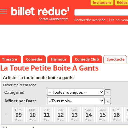
Invitations
Réduc
Bouton
menu
Sortez Maintenant!
principale
Recherche avancée
|
Les nouvea
Théâtre
Comédie
Humour
Comedy Club
Spectacle
La Toute Petite Boite A Gants
Artiste "la toute petite boite a gants"
Filtrer ma recherche
Catégorie:
Affiner par Date:
Dim.
Lun.
Mar.
Mer.
Jeu.
Ven.
Sam.
Dim.
«
09
10
11
12
13
14
15
16
Août
Août
Août
Août
Août
Août
Août
Août