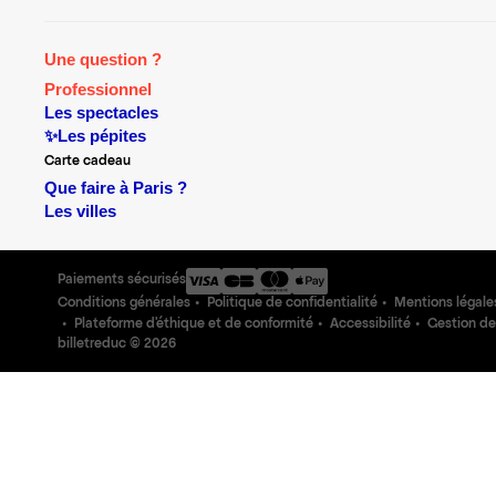
Une question ?
Professionnel
Les spectacles
✨Les pépites
Carte cadeau
Que faire à Paris ?
Les villes
Paiements sécurisés
Conditions générales
Politique de confidentialité
Mentions légale
Plateforme d'éthique et de conformité
Accessibilité
Gestion de
billetreduc ©
2026