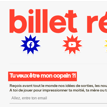
Tu veux être mon copain ?!
Reçois avant tout le monde nos idées de sorties, les nouv
A toi de jouer pour impressionner ta moitié, ta mère ou ta
S’inscrire S’inscrire S’