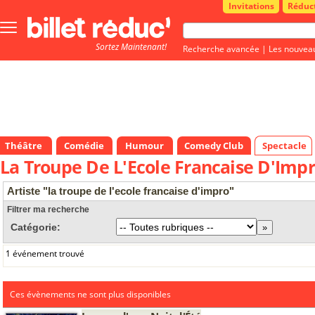
Invitations
Réduc
Bouton
menu
Sortez Maintenant!
principale
Recherche avancée
|
Les nouvea
Théâtre
Comédie
Humour
Comedy Club
Spectacle
La Troupe De L'Ecole Francaise D'Imp
Artiste "la troupe de l'ecole francaise d'impro"
Filtrer ma recherche
Catégorie:
1 événement trouvé
Ces évènements ne sont plus disponibles