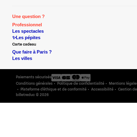
Une question ?
Professionnel
Les spectacles
✨Les pépites
Carte cadeau
Que faire à Paris ?
Les villes
Paiements sécurisés
Conditions générales
Politique de confidentialité
Mentions légale
Plateforme d'éthique et de conformité
Accessibilité
Gestion de
billetreduc ©
2026