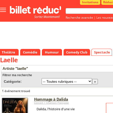
Invitations
Réduc
Bouton
menu
Sortez Maintenant!
principale
Recherche avancée
|
Les nouvea
Théâtre
Comédie
Humour
Comedy Club
Spectacle
Laelle
Artiste "laelle"
Filtrer ma recherche
Catégorie:
1 événement trouvé
Hommage à Dalida
Concert > Chanson Française
Dalida, l'histoire d'une vie