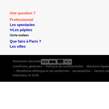
Une question ?
Professionnel
Les spectacles
✨Les pépites
Carte cadeau
Que faire à Paris ?
Les villes
Paiements sécurisés
Conditions générales
Politique de confidentialité
Mentions légale
Plateforme d'éthique et de conformité
Accessibilité
Gestion de
billetreduc ©
2026