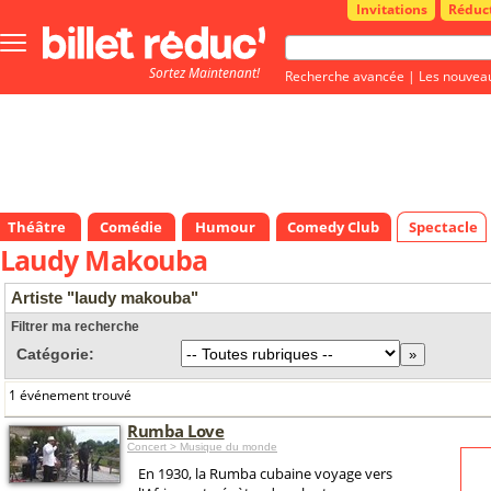
Invitations
Réduc
Bouton
menu
Sortez Maintenant!
principale
Recherche avancée
|
Les nouvea
Théâtre
Comédie
Humour
Comedy Club
Spectacle
Laudy Makouba
Artiste "laudy makouba"
Filtrer ma recherche
Catégorie:
1 événement trouvé
Rumba Love
Concert > Musique du monde
En 1930, la Rumba cubaine voyage vers