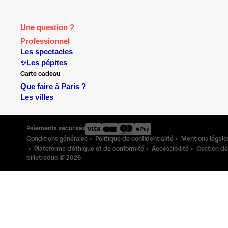
Une question ?
Professionnel
Les spectacles
✨Les pépites
Carte cadeau
Que faire à Paris ?
Les villes
Paiements sécurisés
Conditions générales
Politique de confidentialité
Mentions légale
Plateforme d'éthique et de conformité
Accessibilité
Gestion de
billetreduc ©
2026