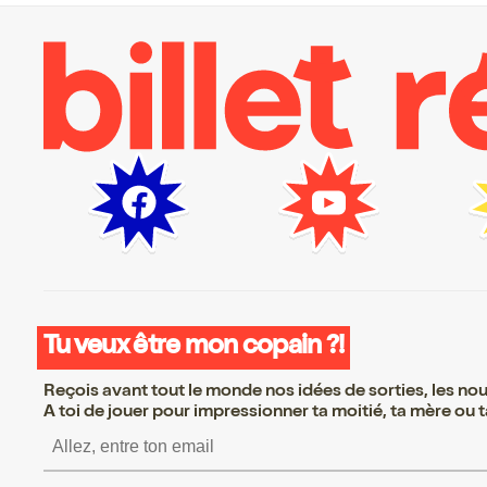
Tu veux être mon copain ?!
Reçois avant tout le monde nos idées de sorties, les nouv
A toi de jouer pour impressionner ta moitié, ta mère ou ta
S’inscrire S’inscrire S’