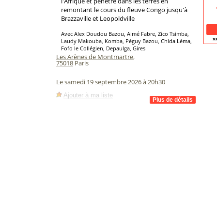
l'Afrique et pénètre dans les terres en
remontant le cours du fleuve Congo jusqu'à
Brazzaville et Leopoldville
Avec Alex Doudou Bazou, Aimé Fabre, Zico Tsimba,
v
Laudy Makouba, Komba, Péguy Bazou, Chida Léma,
Fofo le Collégien, Depaulga, Gires
Les Arènes de Montmartre
,
75018
Paris
Le samedi 19 septembre 2026 à 20h30
Ajouter à ma liste