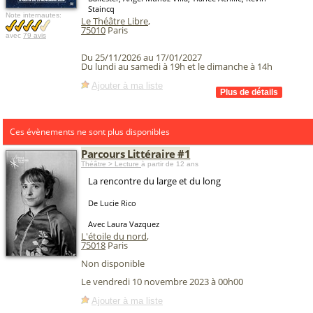
Staincq
Note internautes:
Le Théâtre Libre
,
75010
Paris
avec
79 avis
Du 25/11/2026 au 17/01/2027
Du lundi au samedi à 19h et le dimanche à 14h
Ajouter à ma liste
Ces évènements ne sont plus disponibles
Parcours Littéraire #1
Théâtre > Lecture
à partir de 12 ans
La rencontre du large et du long
De Lucie Rico
Avec Laura Vazquez
L'étoile du nord
,
75018
Paris
Non disponible
Le vendredi 10 novembre 2023 à 00h00
Ajouter à ma liste