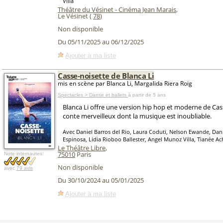
Villa
Théâtre du Vésinet - Cinéma Jean Marais
,
Le Vésinet (
78
)
Non disponible
Du 05/11/2025 au 06/12/2025
Ajouter à ma liste
Casse-noisette de Blanca Li
mis en scène par Blanca Li, Margalida Riera Roig
Spectacles > Danse et ballets
à partir de 5 ans
Blanca Li offre une version hip hop et moderne de Cas
conte merveilleux dont la musique est inoubliable.
Avec Daniel Barros del Rio, Laura Coduti, Nelson Ewande, Dan
Espinosa, Lidia Rioboo Ballester, Angel Munoz Villa, Tianée Ach
Le Théâtre Libre
,
75010
Paris
Note internautes:
Non disponible
avec
79 avis
Du 30/10/2024 au 05/01/2025
Ajouter à ma liste