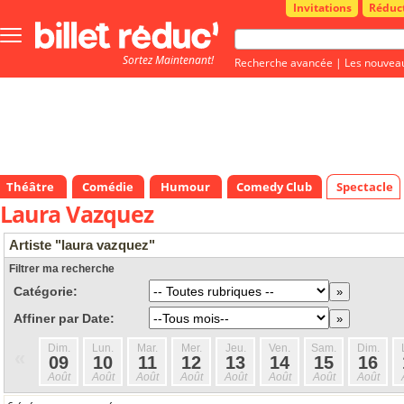
Invitations
Réduc
Bouton
menu
Sortez Maintenant!
principale
Recherche avancée
|
Les nouvea
Théâtre
Comédie
Humour
Comedy Club
Spectacle
Laura Vazquez
Artiste "laura vazquez"
Filtrer ma recherche
Catégorie:
Affiner par Date:
Dim.
Lun.
Mar.
Mer.
Jeu.
Ven.
Sam.
Dim.
«
09
10
11
12
13
14
15
16
Août
Août
Août
Août
Août
Août
Août
Août