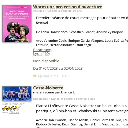
Warm up : projection d'ouverture
Activités > Cinéma
à partir de 16 ans
Première séance de court-métrages pour débuter en d
festival.
De Xenia Doroshenco, Sébastien Granet, Andrey Vystropov
Avec Valentine Cadic, Enrique García-Vázquez, Laura Suárez Fe
Lafaurie, Hector Albouker, Onur Yagiz
Boomrang
,
Lyon
(
69
)
Non disponible
Du 01/04/2023 au 02/04/2023
Ajouter à ma liste
Casse-Noisette
mis en scène par Blanca Li
Spectacles > Danse et ballets
à partir de 5 ans
Note internautes:
Blanca Li réinvente Casse-Noisette : un ballet urbain, v
poétique, où hip-hop et Tchaïkovski s'unissent avec gr
avec
79 avis
Avec Nelson Ewande, Tianée Achille, Daniel Barros del Rio, Lau
Rioboo Ballester, Kevin Staincq, Daniel Elihu Vazquez Espino