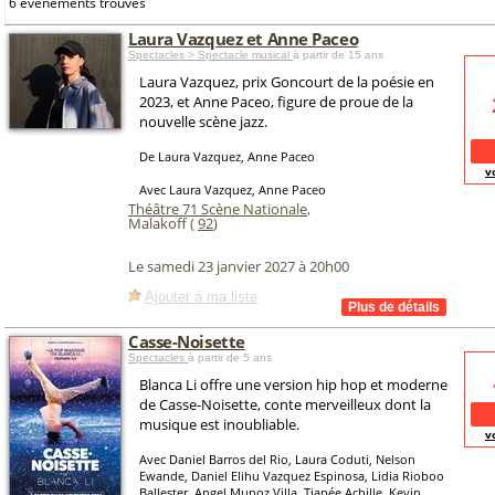
6 événements trouvés
Laura Vazquez et Anne Paceo
Spectacles > Spectacle musical
à partir de 15 ans
Laura Vazquez, prix Goncourt de la poésie en
2023, et Anne Paceo, figure de proue de la
nouvelle scène jazz.
De Laura Vazquez, Anne Paceo
v
Avec Laura Vazquez, Anne Paceo
Théâtre 71 Scène Nationale
,
Malakoff (
92
)
Le samedi 23 janvier 2027 à 20h00
Ajouter à ma liste
Casse-Noisette
Spectacles
à partir de 5 ans
Blanca Li offre une version hip hop et moderne
de Casse-Noisette, conte merveilleux dont la
musique est inoubliable.
v
Avec Daniel Barros del Rio, Laura Coduti, Nelson
Ewande, Daniel Elihu Vazquez Espinosa, Lidia Rioboo
Ballester, Angel Munoz Villa, Tianée Achille, Kevin