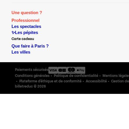
Une question ?
Professionnel
Les spectacles
✨Les pépites
Carte cadeau
Que faire à Paris ?
Les villes
Paiements sécurisés
Conditions générales
Politique de confidentialité
Mentions légale
Plateforme d'éthique et de conformité
Accessibilité
Gestion de
billetreduc ©
2026