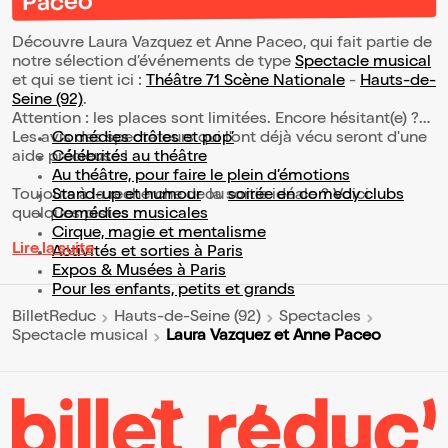
Paceo
Découvre Laura Vazquez et Anne Paceo, qui fait partie de
notre sélection d’événements de type
Spectacle musical
et qui se tient ici :
Théâtre 71 Scène Nationale
-
Hauts-de-
Seine (92)
.
Attention : les places sont limitées. Encore hésitant(e) ?
Les avis des spectateurs qui l'ont déjà vécu seront d'une
Comédies drôles et pop’
aide précieuse !
Célébrités au théâtre
Au théâtre, pour faire le plein d’émotions
Toujours à la recherche de la sortie idéale ? Voici
Stand-up et humour
ou
soirée en comedy clubs
quelques pistes :
Comédies musicales
Cirque, magie et mentalisme
Lire la suite
Activités et sorties à Paris
Expos & Musées à Paris
Pour les enfants, petits et grands
BilletReduc
Hauts-de-Seine (92)
Spectacles
Laura Vazquez et Anne Paceo
Spectacle musical