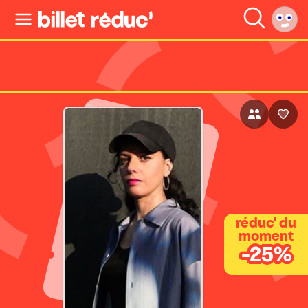
réduc' du
moment
-25%