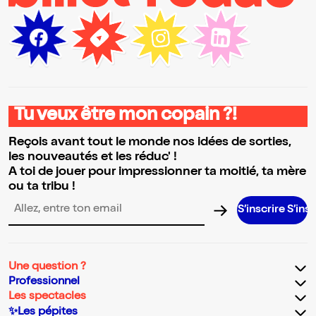
Tu veux être mon copain ?!
Reçois avant tout le monde nos idées de sorties,
les nouveautés et les réduc' !
A toi de jouer pour impressionner ta moitié, ta mère
ou ta tribu !
S’inscrire S’inscrire S’in
Adresse email pour la newsletter
Une question ?
Professionnel
Les spectacles
✨Les pépites