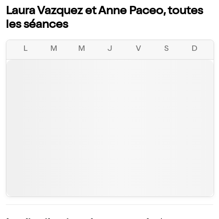
Laura Vazquez et Anne Paceo, toutes
les séances
L
M
M
J
V
S
D