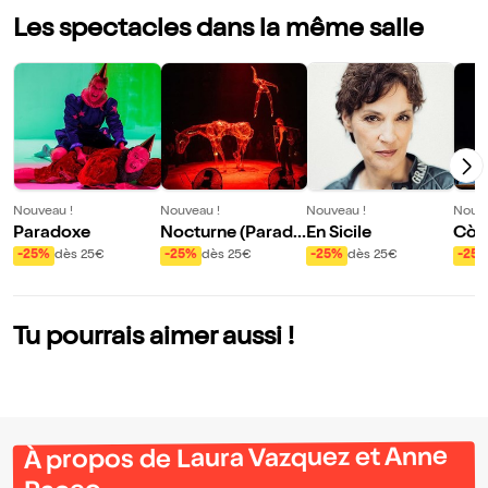
Les spectacles dans la même salle
Nouveau !
Nouveau !
Nouveau !
Nouve
Paradoxe
Nocturne (Parad
En Sicile
Còn
e)
-25%
dès 25€
-25%
dès 25€
-25%
dès 25€
-25
Tu pourrais aimer aussi !
À propos de Laura Vazquez et Anne