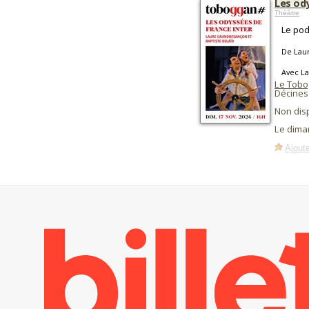
Les od
Théâtre
Le pod
De Lau
Avec La
Le Tobo
Décines
Non dis
Le dima
Ajoute