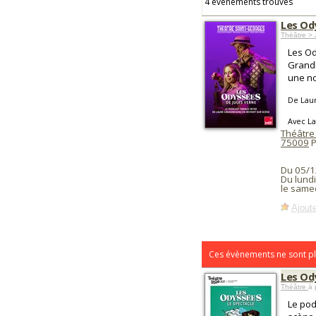
4 événements trouvés
Les Od
Théâtre >
Les Od
Grand
une no
De Lau
Avec L
Théâtre
75009
P
Du 05/1
Du lundi
le same
Ajoute
Ces évènements ne sont pl
Les Od
Théâtre
à 
Le pod