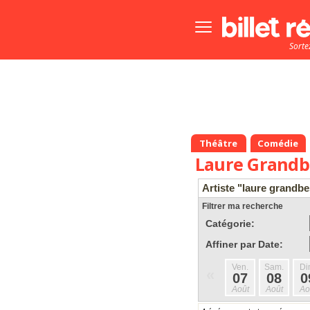
Bouton
menu
Sorte
principale
Théâtre
Comédie
Laure Grand
Artiste "laure grandb
Filtrer ma recherche
Catégorie:
Affiner par Date:
Ven.
Sam.
Di
«
07
08
0
Août
Août
Ao