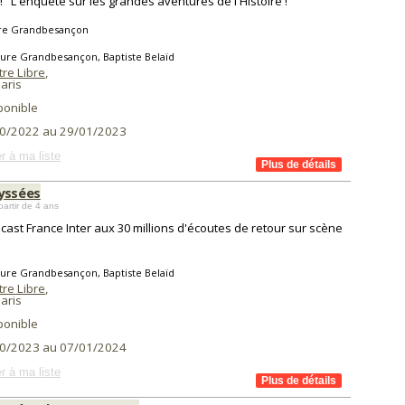
! "L'enquête sur les grandes aventures de l'Histoire !"
re Grandbesançon
ure Grandbesançon, Baptiste Belaïd
re Libre
,
aris
ponible
0/2022 au 29/01/2023
r à ma liste
yssées
partir de 4 ans
cast France Inter aux 30 millions d'écoutes de retour sur scène
ure Grandbesançon, Baptiste Belaïd
re Libre
,
aris
ponible
0/2023 au 07/01/2024
r à ma liste