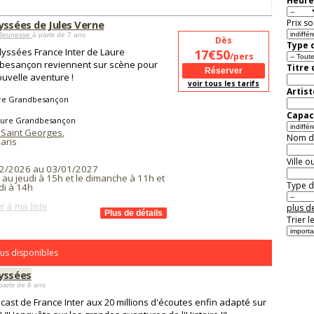
Heure
Prix so
yssées de Jules Verne
 Jeunesse
à partir de 7 ans
Dès
Type d
yssées France Inter de Laure
17€50
/pers
besançon reviennent sur scène pour
Titre
uvelle aventure !
voir tous les tarifs
Artist
re Grandbesançon
Capaci
aure Grandbesançon
 Saint Georges
,
Nom de 
aris
Ville o
2/2026 au 03/01/2027
 au jeudi à 15h et le dimanche à 11h et
Type de
di à 14h
r à ma liste
plus de
Trier l
us disponibles
yssées
partir de 6 ans
cast de France Inter aux 20 millions d'écoutes enfin adapté sur