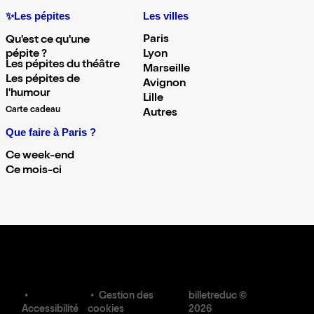
✨Les pépites
Les villes
Paris
Qu'est ce qu'une
pépite ?
Lyon
Les pépites du théâtre
Marseille
Les pépites de
Avignon
l'humour
Lille
Carte cadeau
Autres
Que faire à Paris ?
Ce week-end
Ce mois-ci
Gestion des
billetreduc ©
Accessibilité
cookies
2026