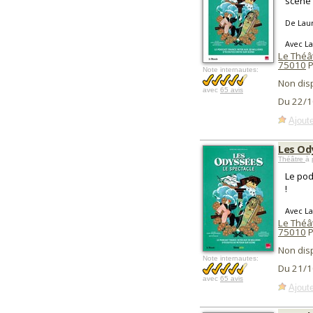
scène 
De Lau
Avec La
Le Théât
75010
P
Note internautes:
Non dis
avec
65 avis
Du 22/1
Ajoute
Les Od
Théâtre
à 
Le pod
!
Avec La
Le Théât
75010
P
Non dis
Note internautes:
Du 21/1
avec
65 avis
Ajoute