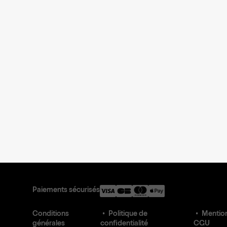
Paiements sécurisés
Conditions
Politique de
Mention
générales
confidentialité
CGU