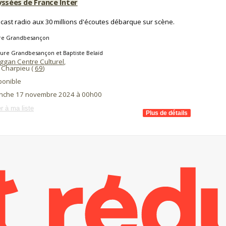
yssées de France Inter
cast radio aux 30 millions d'écoutes débarque sur scène.
re Grandbesançon
ure Grandbesançon et Baptiste Belaïd
ggan Centre Culturel
,
 Charpieu (
69
)
ponible
nche 17 novembre 2024 à 00h00
r à ma liste