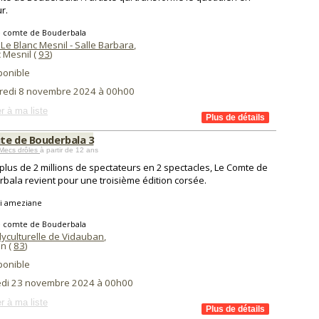
r.
e comte de Bouderbala
Le Blanc Mesnil - Salle Barbara
,
 Mesnil (
93
)
ponible
redi 8 novembre 2024 à 00h00
r à ma liste
te de Bouderbala 3
Mecs drôles
à partir de 12 ans
plus de 2 millions de spectateurs en 2 spectacles, Le Comte de
bala revient pour une troisième édition corsée.
i ameziane
e comte de Bouderbala
lyculturelle de Vidauban
,
n (
83
)
ponible
di 23 novembre 2024 à 00h00
r à ma liste