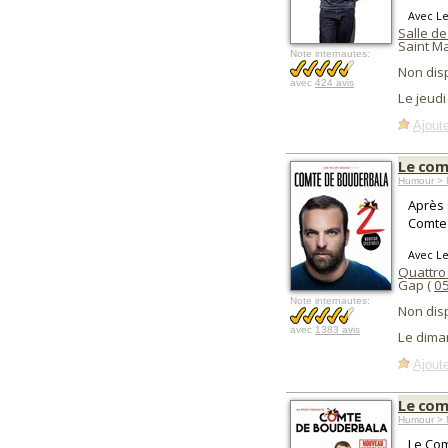
Avec L
Salle de
Saint M
Note internautes:
Non dis
avec
424 avis
Le jeudi
Ajoute
Le com
Humour > 
Après 
Comte 
Avec L
Quattro
Gap (
0
Note internautes:
Non dis
avec
1383 avis
Le dima
Ajoute
Le com
Humour > 
Le Com