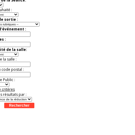
 de la Séance:
t
Août
Août
Août
Août
Août
Août
Août
Août
Août
Jusqu'à -50%
uhaité :
e sortie :
 d'événement :
es :
té de la salle:
la salle :
u code postal :
 Public :
 critères
es résultats par :