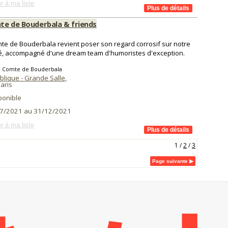
r à ma liste
te de Bouderbala & friends
te de Bouderbala revient poser son regard corrosif sur notre
é, accompagné d'une dream team d'humoristes d'exception.
e Comte de Bouderbala
blique - Grande Salle
,
aris
ponible
7/2021 au 31/12/2021
r à ma liste
1
/
2
/
3