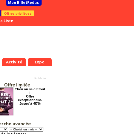
Mon BilletReduc
Offres privilèges
a Liste
Activité
Expo
Offre limitée
Chéri on se dit tout
!
Offre
exceptionnelle.
Jusqu'à -57%
erche avancée
Dernier coup de
.
Jeu.
Ven.
Sam.
Dim.
Lun.
Mar.
Mer.
Jeu.
Ven.
ciseaux
9
20
21
22
23
24
25
26
27
28
Offre
exceptionnelle.