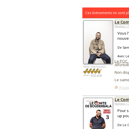
Ces évènements ne sont pl
Le Com
Humour > 
Vous l
nouvel
De Sam
Avec L
Le POC
,
Alfortvil
Note internautes:
Non dis
avec
424 avis
Le same
Ajoute
Le Com
Humour > 
Pour s
up pou
De Le 