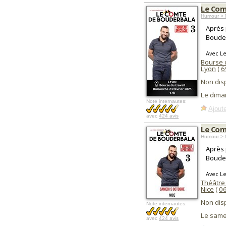
Le Com
Humour > 
Après 
Bouder
Avec L
Bourse 
Lyon
(
6
Non dis
Le dima
Note internautes:
Ajoute
avec
424 avis
Le Com
Humour > 
Après 
Bouder
Avec L
Théâtre
Nice
(
0
Non dis
Note internautes:
Le same
avec
424 avis