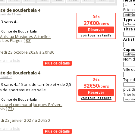
Heure
ût
Août
Août
Août
Août
Août
Août
Août
Août
Aoû
te de Bouderbala 4
Prix so
partir de 12 ans
Dès
Type d
3 sans 4...
27€00
/pers
Titre
e Comte de Bouderbala
voir tous les tarifs
Malraux Musiques Actuelles
,
Artist
s Les Plages (
83
)
Capaci
redi 23 octobre 2026 à 20h30
Nom de 
r à ma liste
Ville o
te de Bouderbala 4
Stand up
Dès
Type de
 3 sans 4...15 ans de carrière et + de 2,5
32€50
/pers
plus de
ns de spectateurs en salle
Trier l
voir tous les tarifs
e Comte de Bouderbala
culturel communal Jacques Prévert
,
sis (
77
)
di 23 janvier 2027 à 20h30
r à ma liste