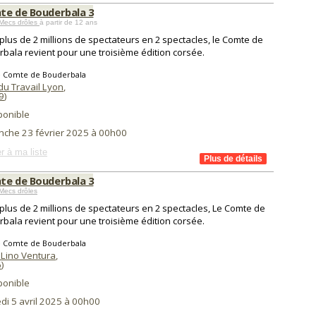
te de Bouderbala 3
Mecs drôles
à partir de 12 ans
plus de 2 millions de spectateurs en 2 spectacles, le Comte de
bala revient pour une troisième édition corsée.
e Comte de Bouderbala
du Travail Lyon
,
9
)
ponible
nche 23 février 2025 à 00h00
r à ma liste
te de Bouderbala 3
Mecs drôles
plus de 2 millions de spectateurs en 2 spectacles, Le Comte de
bala revient pour une troisième édition corsée.
e Comte de Bouderbala
 Lino Ventura
,
6
)
ponible
di 5 avril 2025 à 00h00