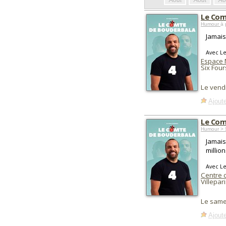
Août
Août
Ao
Le Com
Humour
à 
Jamais 
Avec L
Espace 
Six Four
Le vend
Ajoute
Le Com
Humour > 
Jamais
millio
Avec L
Centre 
Villepari
Le same
Ajoute