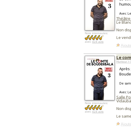
humou
Avec L
Théâtre 
Le Blanc
Non dis
Note internautes:
Le vend
avec
424 avis
Ajoute
Le com
Humour > 
Après 
Bouder
De sam
Avec L
Salle Po
Vidauba
Note internautes:
Non dis
avec
424 avis
Le same
Ajoute