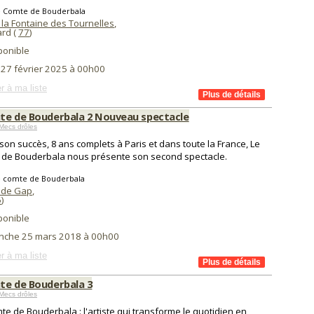
e Comte de Bouderbala
 la Fontaine des Tournelles
,
ard (
77
)
ponible
 27 février 2025 à 00h00
r à ma liste
te de Bouderbala 2 Nouveau spectacle
Mecs drôles
son succès, 8 ans complets à Paris et dans toute la France, Le
de Bouderbala nous présente son second spectacle.
e comte de Bouderbala
 de Gap
,
5
)
ponible
nche 25 mars 2018 à 00h00
r à ma liste
te de Bouderbala 3
Mecs drôles
te de Bouderbala : l'artiste qui transforme le quotidien en