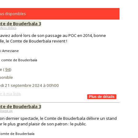
us disponibles
te de Bouderbala 3
Mecs drôles
'aviez adoré lors de son passage au POC en 2014, bonne
le, le Comte de Bouderbala revient !
i Ameziane
e comte de Bouderbala
le (
94
)
ponible
di 21 septembre 2024 à 00h00
r à ma liste
te de Bouderbala 3
Stand up
on dernier spectacle, le Comte de Bouderbala délivre un stand
r le plus grand plaisir de son patron : le public.
Comte de Bouderbala