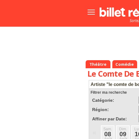
Bouton
menu
Sorte
principale
Théâtre
Comédie
Le Comte De 
Artiste "le comte de 
Filtrer ma recherche
Catégorie:
Région:
Affiner par Date:
Sam.
Dim.
Lu
«
08
09
1