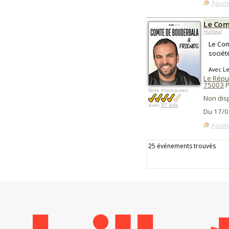
Ajoute
Le Com
Humour
Le Com
sociét
Avec L
Le Répu
75003
P
Note internautes:
Non dis
avec
37 avis
Du 17/0
Ajoute
25 événements trouvés