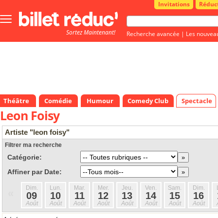
Invitations
Réduc
Bouton
menu
Sortez Maintenant!
principale
Recherche avancée
|
Les nouvea
Théâtre
Comédie
Humour
Comedy Club
Spectacle
Leon Foisy
Artiste "leon foisy"
Filtrer ma recherche
Catégorie:
Affiner par Date:
Dim.
Lun.
Mar.
Mer.
Jeu.
Ven.
Sam.
Dim.
«
09
10
11
12
13
14
15
16
Août
Août
Août
Août
Août
Août
Août
Août