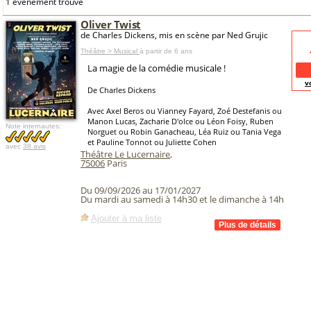
1 événement trouvé
Oliver Twist
de Charles Dickens, mis en scène par Ned Grujic
Théâtre > Musical
à partir de 6 ans
La magie de la comédie musicale !
v
De Charles Dickens
Avec Axel Beros ou Vianney Fayard, Zoé Destefanis ou
Manon Lucas, Zacharie D'olce ou Léon Foisy, Ruben
Note internautes:
Norguet ou Robin Ganacheau, Léa Ruiz ou Tania Vega
et Pauline Tonnot ou Juliette Cohen
avec
38 avis
Théâtre Le Lucernaire
,
75006
Paris
Du 09/09/2026 au 17/01/2027
Du mardi au samedi à 14h30 et le dimanche à 14h
Ajouter à ma liste