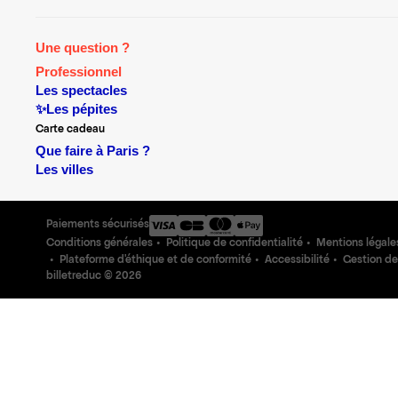
Une question ?
Professionnel
Les spectacles
✨Les pépites
Carte cadeau
Que faire à Paris ?
Les villes
Paiements sécurisés
Conditions générales
Politique de confidentialité
Mentions légale
Plateforme d'éthique et de conformité
Accessibilité
Gestion de
billetreduc ©
2026