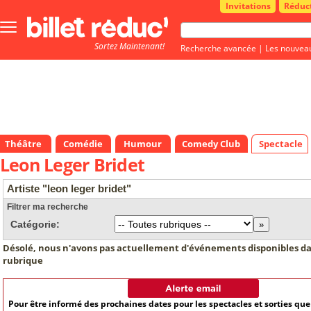
Invitations
Réduc
Bouton
menu
Sortez Maintenant!
principale
Recherche avancée
|
Les nouvea
Théâtre
Comédie
Humour
Comedy Club
Spectacle
Leon Leger Bridet
Artiste "leon leger bridet"
Filtrer ma recherche
Catégorie:
Désolé, nous n'avons pas actuellement d'événements disponibles da
rubrique
Pour être informé des prochaines dates pour les spectacles et sorties qu