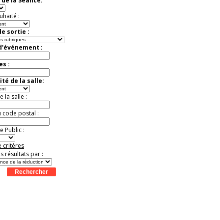
 de la Séance:
Extraordinaire
Activité à vivre !
uhaité :
Promo exclusive ! .
Jusqu'à -13%
e sortie :
 d'événement :
es :
té de la salle:
la salle :
u code postal :
 Public :
 critères
es résultats par :