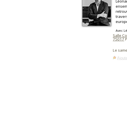
Léonar
ensemb
retrou
traver
europ
Avec Lé
Salle Co
75017
P
Le same
Ajoute