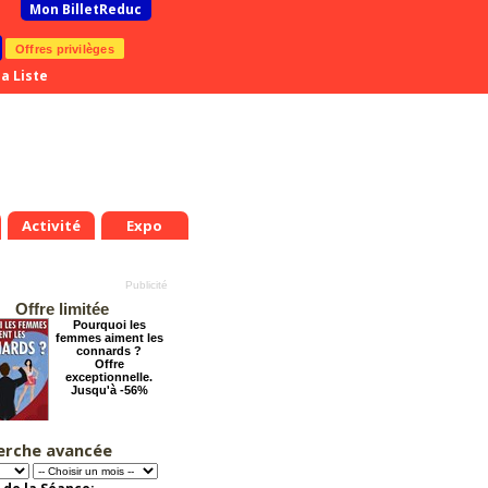
Mon BilletReduc
Offres privilèges
a Liste
Activité
Expo
Offre limitée
Pourquoi les
femmes aiment les
connards ?
Offre
exceptionnelle.
Jusqu'à -56%
erche avancée
Le Grand Hôtel des
Rêves présente :
Jules Verne, Le
Voyage