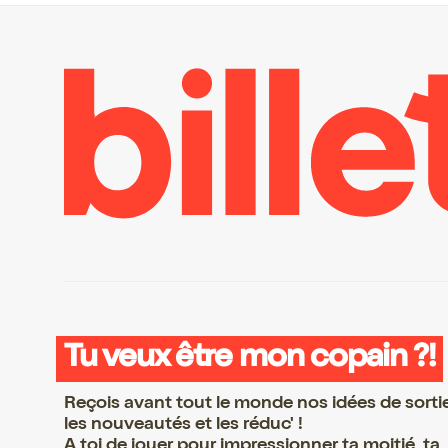
Tu veux être mon copain ?!
Reçois avant tout le monde nos idées de sorti
les nouveautés et les réduc' !
A toi de jouer pour impressionner ta moitié, ta