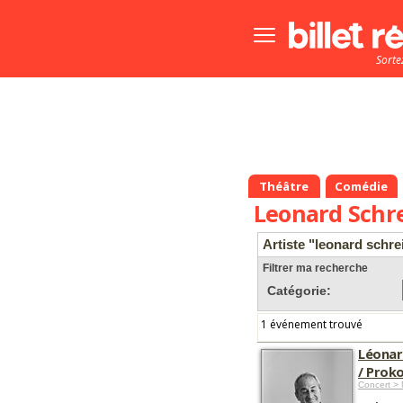
Bouton
menu
Sorte
principale
Théâtre
Comédie
Leonard Schr
Artiste "leonard schre
Filtrer ma recherche
Catégorie:
1 événement trouvé
Léonard
/ Proko
Concert > 