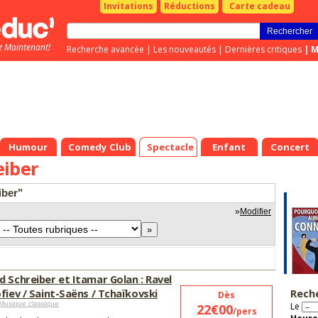
Invitations
Réductions
Carte cadeau
z Maintenant!
Recherche avancée
|
Les nouveautés
|
Dernières critiques
|
M
Humour
Comedy Club
Spectacle
Enfant
Concert
eiber
iber"
»
Modifier
 Schreiber et Itamar Golan : Ravel
fiev / Saint-Saëns / Tchaïkovski
Rech
Dès
Musique classique
Le
22€00
/pers