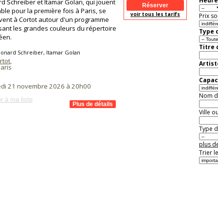
Heure
d Schreiber et Itamar Golan, qui jouent
le pour la première fois à Paris, se
voir tous les tarifs
Prix so
vent à Cortot autour d'un programme
sant les grandes couleurs du répertoire
Type d
éen.
Titre
onard Schreiber, Itamar Golan
rtot
,
Artist
aris
Capaci
di 21 novembre 2026 à 20h00
Nom de 
r à ma liste
Ville o
Type de
plus de
Trier l