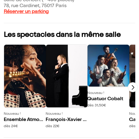
Salle de concert (~ 400 places)
78, rue Cardinet, 75017 Paris
Réserver un parking
Les spectacles dans la même salle
Nouveau !
Quatuor Cobalt
dès 31,50€
Nouveau !
Nouveau !
Nouve
Ensemble Atmosp
François-Xavier P
Gas
hères : Hommage
oiza : Ravel inédit
Hom
dès 24€
dès 22€
dès 
à la musique class
in 
ique
i