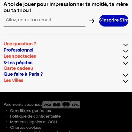
A toi de jouer pour impressionner ta moitié, ta mère
ou ta tribu !
S’inscrire S’inscrire S’insc
Adresse email pour la newsletter
Une question ?
Professionnel
Les spectacles
✨Les pépites
Carte cadeau
Que faire à Paris ?
Les villes
Paiements sécurisés
Conditions générales
Politique de confidentialité
Mentions légales et CGU
Chartes cookies