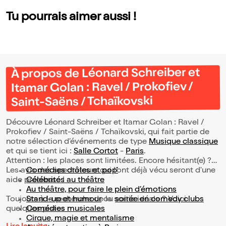
Tu pourrais aimer aussi !
À propos de Léonard Schreiber et
Itamar Golan : Ravel / Prokofiev /
Saint-Saëns / Tchaïkovski
Découvre Léonard Schreiber et Itamar Golan : Ravel /
Prokofiev / Saint-Saëns / Tchaïkovski, qui fait partie de
notre sélection d’événements de type
Musique classique
et qui se tient ici :
Salle Cortot
-
Paris
.
Attention : les places sont limitées. Encore hésitant(e) ?
Les avis des spectateurs qui l'ont déjà vécu seront d'une
Comédies drôles et pop’
aide précieuse !
Célébrités au théâtre
Au théâtre, pour faire le plein d’émotions
Toujours à la recherche de la sortie idéale ? Voici
Stand-up et humour
ou
soirée en comedy clubs
quelques pistes :
Comédies musicales
Cirque, magie et mentalisme