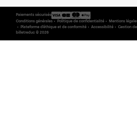
Paiements sécurisés
Conditions générales
Politique de confidentialité
Mentions légale
Plateforme d'éthique et de conformité
Accessibilité
Gestion de
billetreduc ©
2026