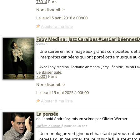
75014
Paris
Non disponible
Le jeudi 5 avril 2018 à 00h00
Ajouter à ma liste
Faby Medina : Jazz Caraïbes #LesCaribéennes
Concert
Une soirée en hommage aux grands compositeurs et 
interprètes caribéens qui ont porté cette musique au-d
Avec Faby Medina, Zacharie Abraham, Jerry Léonide, Ralph Lavit
Le Baiser Salé
,
75001
Paris
Non disponible
Le jeudi 15 mai 2025 à 00h00
Ajouter à ma liste
La pensée
de Leonid Andreïev, mis en scène par Olivier Werner
Théâtre > Drame
à partir de 16 ans
Un monologue vertigineux et haletant qui vous entraî
cerveau d'un meurtrier, toujours sur le fil, juste et tro