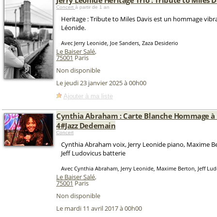
Jerry Leonide Héritage Trio : Tribute to Miles D
Concert
à partir de 1 an
Heritage : Tribute to Miles Davis est un hommage vibra
Léonide.
Avec Jerry Leonide, Joe Sanders, Zaza Desiderio
Le Baiser Salé
,
75001
Paris
Non disponible
Le jeudi 23 janvier 2025 à 00h00
Ajouter à ma liste
Cynthia Abraham : Carte Blanche Hommage à 
4#Jazz Dedemain
Concert
Cynthia Abraham voix, Jerry Leonide piano, Maxime Be
Jeff Ludovicus batterie
Avec Cynthia Abraham, Jerry Leonide, Maxime Berton, Jeff Lud
Le Baiser Salé
,
75001
Paris
Non disponible
Le mardi 11 avril 2017 à 00h00