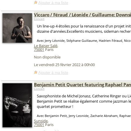
Ajouter à ma liste
Viccaro / Féraud / Léonide / Guillaume: Downs
Concert
Un line-up 4 étoiles pour la renaissance d'un projet initi
dizaine d'années.Excellents musiciens, sideman recher
Avec Jerry Léonide, Stéphane Guillaume, Hadrien Féraud, Nico
Le Baiser Salé
,
75001
Paris
Non disponible
Le vendredi 25 février 2022 à 00h00
Ajouter à ma liste
Benjamin Petit Quartet featuring Raphael Pan
Concert
Saxophoniste de Michel Jonasz, Catherine Ringer ou Lio
Benjamin Petit se réalise également comme jazzman l
quartet prometteur !
Avec Benjamin Petit, Jerry Leonide, Zacharie Abraham, Raphae
Sunside
,
75001
Paris