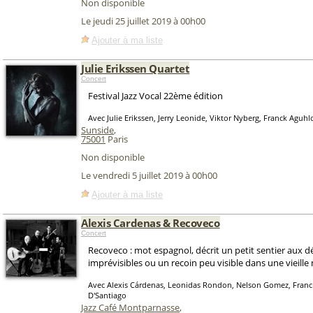
Non disponible
Le jeudi 25 juillet 2019 à 00h00
Ajouter à ma liste
Julie Erikssen Quartet
Concert
Festival Jazz Vocal 22ème édition
Avec Julie Erikssen, Jerry Leonide, Viktor Nyberg, Franck Aguhl
Sunside
,
75001
Paris
Non disponible
Le vendredi 5 juillet 2019 à 00h00
Ajouter à ma liste
Alexis Cardenas & Recoveco
Concert
Recoveco : mot espagnol, décrit un petit sentier aux d
imprévisibles ou un recoin peu visible dans une vieille
Avec Alexis Cárdenas, Leonidas Rondon, Nelson Gomez, Franci
D'Santiago
Jazz Café Montparnasse
,