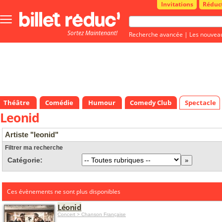
Invitations
Réduc
Bouton
menu
Sortez Maintenant!
principale
Recherche avancée
|
Les nouvea
Théâtre
Comédie
Humour
Comedy Club
Spectacle
Leonid
Artiste "leonid"
Filtrer ma recherche
Catégorie:
Ces évènements ne sont plus disponibles
Léonid
Concert > Chanson Française