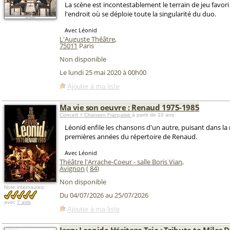
La scène est incontestablement le terrain de jeu favori
l'endroit où se déploie toute la singularité du duo.
Avec Léonid
L'Auguste Théâtre
,
75011
Paris
Non disponible
Le lundi 25 mai 2020 à 00h00
Ajouter à ma liste
Ma vie son oeuvre : Renaud 1975-1985
Concert > Chanson Française
à partir de 10 ans
Léonid enfile les chansons d'un autre, puisant dans la
premières années du répertoire de Renaud.
Avec Léonid
Théâtre l'Arrache-Coeur - salle Boris Vian
,
Avignon
(
84
)
Non disponible
Note internautes:
Du 04/07/2026 au 25/07/2026
avec
7 avis
Ajouter à ma liste