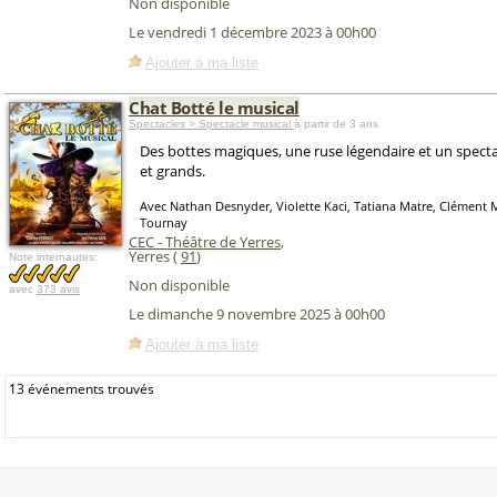
Non disponible
Le vendredi 1 décembre 2023 à 00h00
Ajouter à ma liste
Chat Botté le musical
Spectacles > Spectacle musical
à partir de 3 ans
Des bottes magiques, une ruse légendaire et un specta
et grands.
Avec Nathan Desnyder, Violette Kaci, Tatiana Matre, Clément M
Tournay
CEC - Théâtre de Yerres
,
Yerres (
91
)
Note internautes:
Non disponible
avec
373 avis
Le dimanche 9 novembre 2025 à 00h00
Ajouter à ma liste
13 événements trouvés