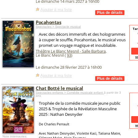
Le dimanche 14 mars 2027 à 16h00
Ajouter à ma liste
Pocahontas
Spectacles > Spectacle musical
Tar
Avec des décors immersifs et des hologrammes
à couper le souffle, Pocahontas, le musical vous
promet un voyage magique et inoubliable.
Théâtre Le Blanc Mesnil - Salle Barbara
,
Le Blanc Mesnil (
93
)
v
Le dimanche 28 février 2027 à 16h00
Ajouter à ma liste
Chat Botté le musical
Spectacles enfants > Comédie musicale enfant
à partir de 3
ans
Trophée de la comédie musicale jeune public
2025 & Trophée de la Révélation Masculine
2025 : Nathan Desnyder
De Charles Perrault
v
Avec Nathan Desnyder, Violette Kaci, Tatiana Matre,
Note internautes:
Clément Malet, Alain Tournay