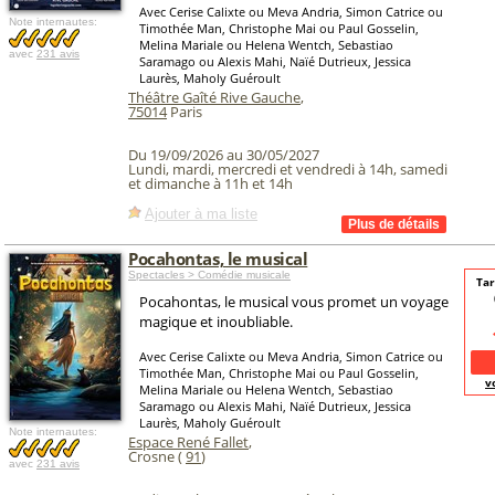
Avec Cerise Calixte ou Meva Andria, Simon Catrice ou
Note internautes:
Timothée Man, Christophe Mai ou Paul Gosselin,
Melina Mariale ou Helena Wentch, Sebastiao
avec
231 avis
Saramago ou Alexis Mahi, Naïé Dutrieux, Jessica
Laurès, Maholy Guéroult
Théâtre Gaîté Rive Gauche
,
75014
Paris
Du 19/09/2026 au 30/05/2027
Lundi, mardi, mercredi et vendredi à 14h, samedi
et dimanche à 11h et 14h
Ajouter à ma liste
Pocahontas, le musical
Spectacles > Comédie musicale
Tar
Pocahontas, le musical vous promet un voyage
magique et inoubliable.
Avec Cerise Calixte ou Meva Andria, Simon Catrice ou
Timothée Man, Christophe Mai ou Paul Gosselin,
v
Melina Mariale ou Helena Wentch, Sebastiao
Saramago ou Alexis Mahi, Naïé Dutrieux, Jessica
Laurès, Maholy Guéroult
Note internautes:
Espace René Fallet
,
Crosne (
91
)
avec
231 avis