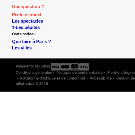
Une question ?
Professionnel
Les spectacles
✨Les pépites
Carte cadeau
Que faire à Paris ?
Les villes
Paiements sécurisés
Conditions générales
Politique de confidentialité
Mentions légale
Plateforme d'éthique et de conformité
Accessibilité
Gestion de
billetreduc ©
2026