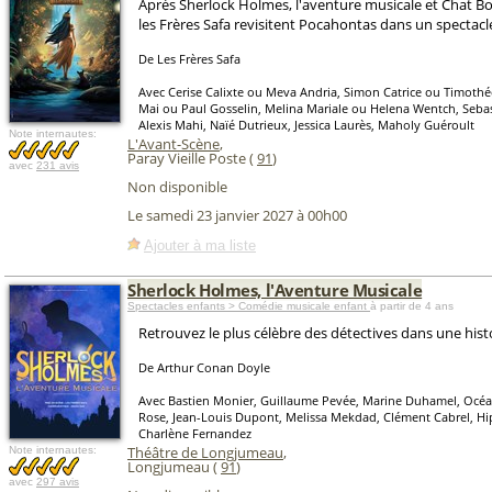
Après Sherlock Holmes, l'aventure musicale et Chat Bot
les Frères Safa revisitent Pocahontas dans un spectac
De Les Frères Safa
Avec Cerise Calixte ou Meva Andria, Simon Catrice ou Timoth
Mai ou Paul Gosselin, Melina Mariale ou Helena Wentch, Seb
Alexis Mahi, Naïé Dutrieux, Jessica Laurès, Maholy Guéroult
Note internautes:
L'Avant-Scène
,
Paray Vieille Poste (
91
)
avec
231 avis
Non disponible
Le samedi 23 janvier 2027 à 00h00
Ajouter à ma liste
Sherlock Holmes, l'Aventure Musicale
Spectacles enfants > Comédie musicale enfant
à partir de 4 ans
Retrouvez le plus célèbre des détectives dans une histo
De Arthur Conan Doyle
Avec Bastien Monier, Guillaume Pevée, Marine Duhamel, Océa
Rose, Jean-Louis Dupont, Melissa Mekdad, Clément Cabrel, Hi
Charlène Fernandez
Théâtre de Longjumeau
,
Note internautes:
Longjumeau (
91
)
avec
297 avis