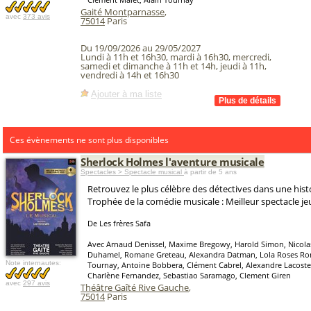
Gaité Montparnasse
,
avec
373 avis
75014
Paris
Du 19/09/2026 au 29/05/2027
Lundi à 11h et 16h30, mardi à 16h30, mercredi,
samedi et dimanche à 11h et 14h, jeudi à 11h,
vendredi à 14h et 16h30
Ajouter à ma liste
Ces évènements ne sont plus disponibles
Sherlock Holmes l'aventure musicale
Spectacles > Spectacle musical
à partir de 5 ans
Retrouvez le plus célèbre des détectives dans une histo
Trophée de la comédie musicale : Meilleur spectacle je
De Les frères Safa
Avec Arnaud Denissel, Maxime Bregowy, Harold Simon, Nicola
Duhamel, Romane Greteau, Alexandra Datman, Lola Roses Ro
Note internautes:
Tournay, Antoine Bobbera, Clément Cabrel, Alexandre Lacoste
Charlène Fernandez, Sebastiao Saramago, Clement Giren
avec
297 avis
Théâtre Gaîté Rive Gauche
,
75014
Paris