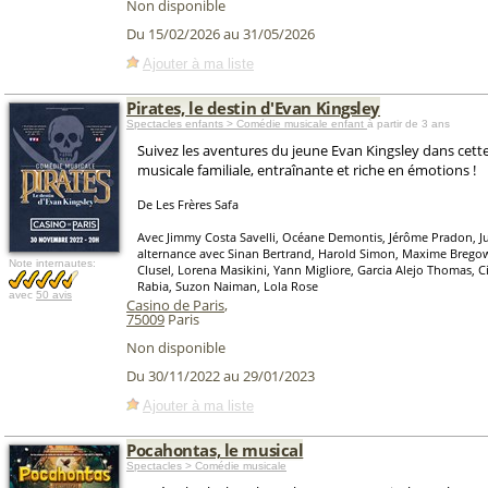
Non disponible
Du 15/02/2026 au 31/05/2026
Ajouter à ma liste
Pirates, le destin d'Evan Kingsley
Spectacles enfants > Comédie musicale enfant
à partir de 3 ans
Suivez les aventures du jeune Evan Kingsley dans cet
musicale familiale, entraînante et riche en émotions !
De Les Frères Safa
Avec Jimmy Costa Savelli, Océane Demontis, Jérôme Pradon, Ju
alternance avec Sinan Bertrand, Harold Simon, Maxime Bregow
Note internautes:
Clusel, Lorena Masikini, Yann Migliore, Garcia Alejo Thomas, C
Rabia, Suzon Naiman, Lola Rose
avec
50 avis
Casino de Paris
,
75009
Paris
Non disponible
Du 30/11/2022 au 29/01/2023
Ajouter à ma liste
Pocahontas, le musical
Spectacles > Comédie musicale