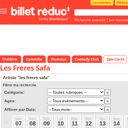
Invitations
Réduc
Bouton
menu
Sortez Maintenant!
principale
Recherche avancée
|
Les nouvea
Théâtre
Comédie
Humour
Comedy Club
Spectacle
Les Freres Safa
Artiste "les freres safa"
Filtrer ma recherche
Catégorie:
Ages:
Affiner par Date:
Ven.
Sam.
Dim.
Lun.
Mar.
Mer.
Jeu.
Ven.
«
07
08
09
10
11
12
13
14