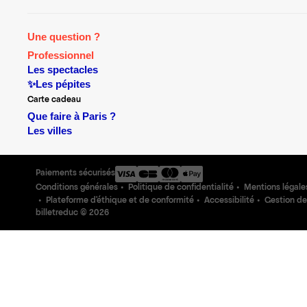
Une question ?
Professionnel
Les spectacles
✨Les pépites
Carte cadeau
Que faire à Paris ?
Les villes
Paiements sécurisés
Conditions générales
Politique de confidentialité
Mentions légale
Plateforme d'éthique et de conformité
Accessibilité
Gestion de
billetreduc ©
2026