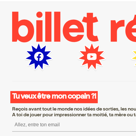
Tu veux être mon copain ?!
Reçois avant tout le monde nos idées de sorties, les nouv
A toi de jouer pour impressionner ta moitié, ta mère ou ta
S’inscrire S’inscrire S