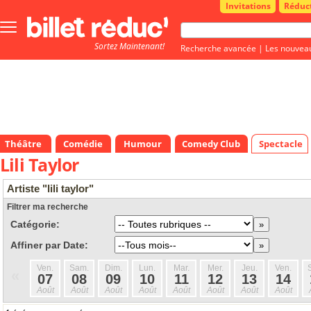
Invitations
Réduc
Bouton
menu
Sortez Maintenant!
principale
Recherche avancée
|
Les nouvea
Théâtre
Comédie
Humour
Comedy Club
Spectacle
Lili Taylor
Artiste "lili taylor"
Filtrer ma recherche
Catégorie:
Affiner par Date:
Ven.
Sam.
Dim.
Lun.
Mar.
Mer.
Jeu.
Ven.
«
07
08
09
10
11
12
13
14
Août
Août
Août
Août
Août
Août
Août
Août