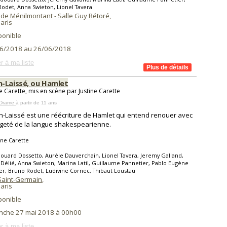
odet, Anna Swieton, Lionel Tavera
 de Ménilmontant - Salle Guy Rétoré
,
aris
ponible
6/2018 au 26/06/2018
r à ma liste
-Laissé, ou Hamlet
e Carette, mis en scène par Justine Carette
 Drame
à partir de 11 ans
-Laissé est une réécriture de Hamlet qui entend renouer avec
ngeté de la langue shakespearienne.
ine Carette
ouard Dossetto, Aurèle Dauverchain, Lionel Tavera, Jeremy Galland,
 Délié, Anna Swieton, Marina Latil, Guillaume Pannetier, Pablo Eugène
er, Bruno Rodet, Ludivine Cornec, Thibaut Loustau
Saint-Germain
,
aris
ponible
nche 27 mai 2018 à 00h00
r à ma liste