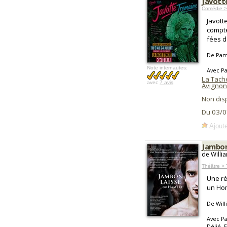
Javott
Comédie >
Javott
compte
fées d
De Pame
Note internautes:
Avec Pa
La Tach
avec
7 avis
Avignon
Non dis
Du 03/0
Ajoute
Jambon
de Willi
Théâtre > 
Une ré
un Ho
De Wil
Avec Pa
Délié, 