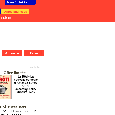
Mon BilletReduc
Offres privilèges
a Liste
Activité
Expo
Offre limitée
Le Rôti - La
nouvelle comédie
d'Amanda Sthers
Offre
exceptionnelle.
Jusqu'à -50%
erche avancée
Chéri on se dit tout
!
Offre
exceptionnelle.