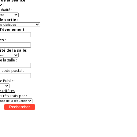
 de la Séance:
Jusqu'à -57%
uhaité :
e sortie :
 d'événement :
es :
té de la salle:
la salle :
u code postal :
 Public :
 critères
es résultats par :