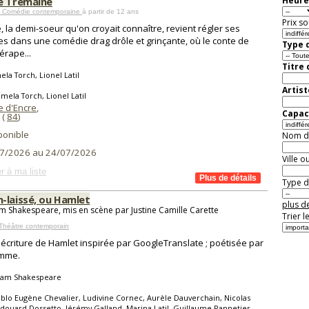
e Tremaine
Heure
 Comédie contemporaine
à partir de 12 ans
Prix so
e, la demi-soeur qu'on croyait connaître, revient régler ses
s dans une comédie drag drôle et grinçante, où le conte de
Type d
érape...
Titre
la Torch, Lionel Latil
Artist
mela Torch, Lionel Latil
e d'Encre
,
Capaci
(
84
)
ponible
Nom de 
7/2026 au 24/07/2026
Ville o
r à ma liste
Type de
-laissé, ou Hamlet
plus de
am Shakespeare, mis en scène par Justine Camille Carette
Trier l
Théâtre contemporain
écriture de Hamlet inspirée par GoogleTranslate ; poétisée par
mme.
liam Shakespeare
blo Eugène Chevalier, Ludivine Cornec, Aurèle Dauverchain, Nicolas
Edouard Dossetto, Jérémy Galland, Marina Latil, Guillaume Pannetier,