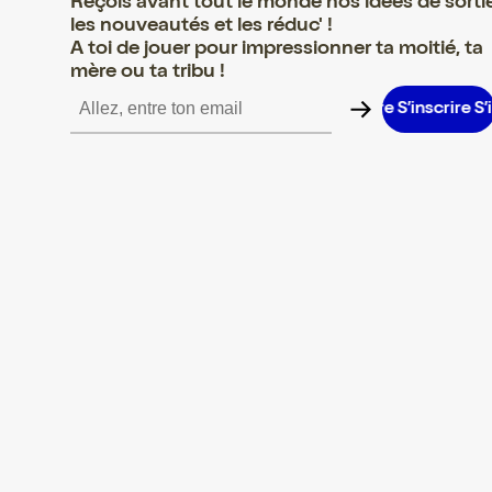
Reçois avant tout le monde nos idées de sorti
les nouveautés et les réduc' !
A toi de jouer pour impressionner ta moitié, ta
mère ou ta tribu !
nscrire S’inscrire S’inscrire S’inscrire S’inscrire S’inscrire S’inscr