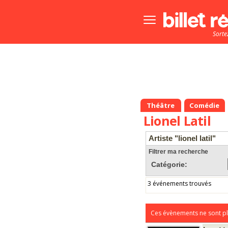
Bouton
menu
Sorte
principale
Théâtre
Comédie
Lionel Latil
Artiste "lionel latil"
Filtrer ma recherche
Catégorie:
3 événements trouvés
Ces évènements ne sont pl