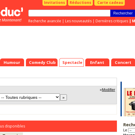
Invitations
Réductions
Carte cadeau
z Maintenant!
Recherche avancée
|
Les nouveautés
|
Dernières critiques
|
M
Humour
Comedy Club
Spectacle
Enfant
Concert
»
Modifier
Rech
us disponibles
Le