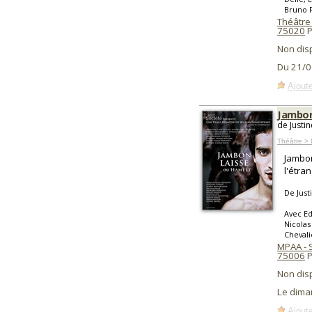
Bruno R
Théâtre
75020
P
Non dis
Du 21/0
Ajoute
Jambon
de Justin
Théâtre >
Jambon
l'étra
De Just
Avec Ed
Nicolas
Chevali
MPAA - 
75006
P
Non dis
Le dima
Ajoute