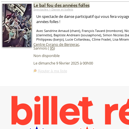
Le bal fou des années folles
Spectacles > Danse et ballets
Un spectacle de danse participatif qui vous fera voyage
années folles !
Avec Sandrine Arnaud (chant), François Tavard (trombone), Nic
(clarinette), Baptiste Andreani (sousaphone), Simon Nicolas (ba
Philippeau (banjo), Lucie Collardeau, Côme Fradet, Lisa Mira
Centre Cyrano de Bergerac
,
Sannois (
95
)
Non disponible
Le dimanche 9 février 2025 à 00h00
Ajouter à ma liste