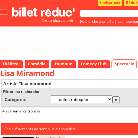
Invitations
Réduc
Bouton
menu
Sortez Maintenant!
principale
Recherche avancée
|
Les nouvea
Théâtre
Comédie
Humour
Comedy Club
Spectacle
Lisa Miramond
Artiste "lisa miramond"
Filtrer ma recherche
Catégorie:
4 événements trouvés
Ces évènements ne sont plus disponibles