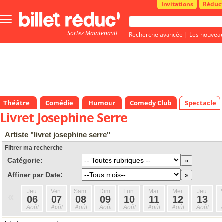
Invitations
Réduc
Bouton
menu
Sortez Maintenant!
principale
Recherche avancée
|
Les nouvea
Théâtre
Comédie
Humour
Comedy Club
Spectacle
Livret Josephine Serre
Artiste "livret josephine serre"
Filtrer ma recherche
Catégorie:
Affiner par Date:
Jeu.
Ven.
Sam.
Dim.
Lun.
Mar.
Mer.
Jeu.
«
06
07
08
09
10
11
12
13
Août
Août
Août
Août
Août
Août
Août
Août