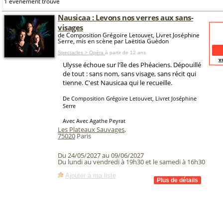
1 événement trouvé
Nausicaa : Levons nos verres aux sans-
visages
de Composition Grégoire Letouvet, Livret Joséphine
Serre, mis en scène par Laëtitia Guédon
Spectacles > Opéra
à partir de 12 ans
v
Ulysse échoue sur l'île des Phéaciens. Dépouillé
de tout : sans nom, sans visage, sans récit qui
tienne. C'est Nausicaa qui le recueille.
De Composition Grégoire Letouvet, Livret Joséphine
Serre
Avec Avec Agathe Peyrat
Les Plateaux Sauvages
,
75020
Paris
Du 24/05/2027 au 09/06/2027
Du lundi au vendredi à 19h30 et le samedi à 16h30
Ajouter à ma liste