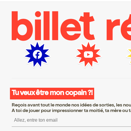
Tu veux être mon copain ?!
Reçois avant tout le monde nos idées de sorties, les nouv
A toi de jouer pour impressionner ta moitié, ta mère ou ta
S’inscrire S’inscrire S’