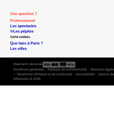
Une question ?
Professionnel
Les spectacles
✨Les pépites
Carte cadeau
Que faire à Paris ?
Les villes
Paiements sécurisés
Conditions générales
Politique de confidentialité
Mentions légale
Plateforme d'éthique et de conformité
Accessibilité
Gestion de
billetreduc ©
2026