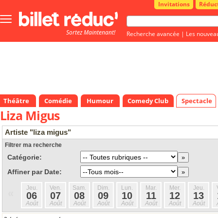
Invitations
Réduc
Bouton
menu
Sortez Maintenant!
principale
Recherche avancée
|
Les nouvea
Théâtre
Comédie
Humour
Comedy Club
Spectacle
Liza Migus
Artiste "liza migus"
Filtrer ma recherche
Catégorie:
Affiner par Date:
Jeu.
Ven.
Sam.
Dim.
Lun.
Mar.
Mer.
Jeu.
«
06
07
08
09
10
11
12
13
Août
Août
Août
Août
Août
Août
Août
Août