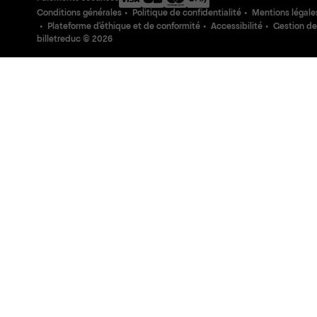
Conditions générales
Politique de confidentialité
Mentions légale
Plateforme d'éthique et de conformité
Accessibilité
Gestion de
billetreduc ©
2026