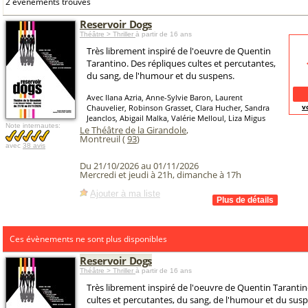
2 événements trouvés
Reservoir Dogs
Théâtre > Thriller
à partir de 16 ans
Très librement inspiré de l'oeuvre de Quentin
Tarantino. Des répliques cultes et percutantes,
du sang, de l'humour et du suspens.
Avec Ilana Azria, Anne-Sylvie Baron, Laurent
v
Chauvelier, Robinson Grasset, Clara Hucher, Sandra
Jeanclos, Abigail Malka, Valérie Melloul, Liza Migus
Note internautes:
Le Théâtre de la Girandole
,
Montreuil (
93
)
avec
38 avis
Du 21/10/2026 au 01/11/2026
Mercredi et jeudi à 21h, dimanche à 17h
Ajouter à ma liste
Ces évènements ne sont plus disponibles
Reservoir Dogs
Théâtre > Thriller
à partir de 16 ans
Très librement inspiré de l'oeuvre de Quentin Tarantin
cultes et percutantes, du sang, de l'humour et du sus