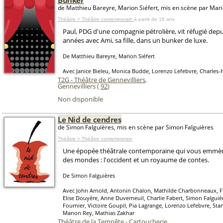
Bunker
de Matthieu Bareyre, Marion Siéfert, mis en scène par Mari
Théâtre > Théâtre contemporain
à partir de 16 ans
Paul, PDG d'une compagnie pétrolière, vit réfugié depu
années avec Ami, sa fille, dans un bunker de luxe.
De Matthieu Bareyre, Marion Siéfert
Avec Janice Bieleu, Monica Budde, Lorenzo Lefebvre, Charles-
T2G - Théâtre de Gennevilliers
,
Gennevilliers (
92
)
Non disponible
Le Nid de cendres
de Simon Falguières, mis en scène par Simon Falguières
Théâtre > Théâtre contemporain
Une épopée théâtrale contemporaine qui vous emmène
des mondes : l'occident et un royaume de contes.
De Simon Falguières
Avec John Arnold, Antonin Chalon, Mathilde Charbonneaux, F
Elise Douyère, Anne Duverneuil, Charlie Fabert, Simon Falguiè
Fournier, Victoire Goupil, Pia Lagrange, Lorenzo Lefebvre, Stan
Manon Rey, Mathias Zakhar
Théâtre de la Tempête - Cartoucherie
,