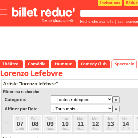
Invitations
Réduc
Bouton
menu
Sortez Maintenant!
principale
Recherche avancée
|
Les nouvea
Théâtre
Comédie
Humour
Comedy Club
Spectacle
Lorenzo Lefebvre
Artiste "lorenzo lefebvre"
Filtrer ma recherche
Catégorie:
Affiner par Date:
Ven.
Sam.
Dim.
Lun.
Mar.
Mer.
Jeu.
Ven.
«
07
08
09
10
11
12
13
14
Août
Août
Août
Août
Août
Août
Août
Août