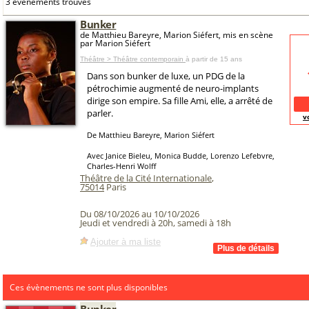
3 événements trouvés
Bunker
de Matthieu Bareyre, Marion Siéfert, mis en scène
par Marion Siéfert
Théâtre > Théâtre contemporain
à partir de 15 ans
Dans son bunker de luxe, un PDG de la
pétrochimie augmenté de neuro-implants
dirige son empire. Sa fille Ami, elle, a arrêté de
parler.
v
De Matthieu Bareyre, Marion Siéfert
Avec Janice Bieleu, Monica Budde, Lorenzo Lefebvre,
Charles-Henri Wolff
Théâtre de la Cité Internationale
,
75014
Paris
Du 08/10/2026 au 10/10/2026
Jeudi et vendredi à 20h, samedi à 18h
Ajouter à ma liste
Ces évènements ne sont plus disponibles