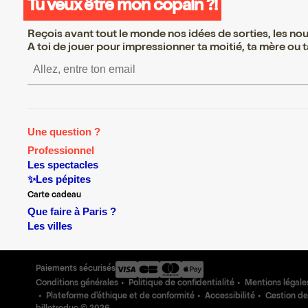
Tu veux être mon copain ?!
Reçois avant tout le monde nos idées de sorties, les nouv
A toi de jouer pour impressionner ta moitié, ta mère ou ta
S’inscrire S’inscrire S’in
Une question ?
Professionnel
Les spectacles
✨Les pépites
Carte cadeau
Que faire à Paris ?
Les villes
Paiements sécurisés
Conditions générales
Politique de confidentialité
Mentions légale
Plateforme d'éthique et de conformité
Accessibilité
Gestion de