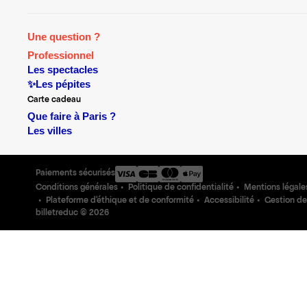
Une question ?
Professionnel
Les spectacles
✨Les pépites
Carte cadeau
Que faire à Paris ?
Les villes
Paiements sécurisés
Conditions générales
Politique de confidentialité
Mentions légale
Plateforme d'éthique et de conformité
Accessibilité
Gestion de
billetreduc ©
2026