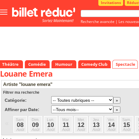
Invitations
Réduc
Bouton
menu
Sortez Maintenant!
principale
Recherche avancée
|
Les nouvea
Théâtre
Comédie
Humour
Comedy Club
Spectacle
Louane Emera
Artiste "louane emera"
Filtrer ma recherche
Catégorie:
Affiner par Date:
Sam.
Dim.
Lun.
Mar.
Mer.
Jeu.
Ven.
Sam.
«
08
09
10
11
12
13
14
15
Août
Août
Août
Août
Août
Août
Août
Août