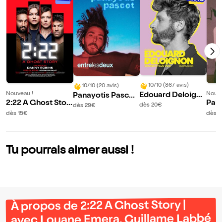
10/10 (867 avis)
10/10 (20 avis)
Nouveau !
Nouve
Edouard Deloigno
Panayotis Pascot
2:22 A Ghost Stor
Pabl
n grandira plus tar
dans Entre les deu
dès 20€
dès 29€
y | avec Louane E
e en
d
x
dès 15€
dès 
mera, Guillame La
e so
bbé et Constance
Dollé
Tu pourrais aimer aussi !
À propos de 2:22 A Ghost Story |
avec Louane Emera, Guillame Labbé