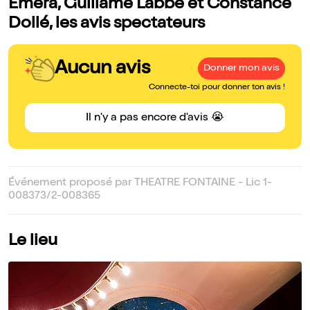
Emera, Guillame Labbé et Constance
Dollé, les avis spectateurs
Aucun avis
Donner mon avis
Connecte-toi pour donner ton avis !
Il n'y a pas encore d'avis 😭
Événement proposé par THEATRE FONTAINE - Lic 1-
008373/2-008365
Le lieu