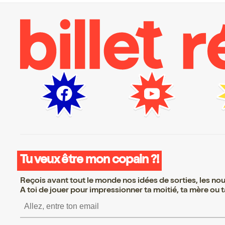
Tu veux être mon copain ?!
Reçois avant tout le monde nos idées de sorties, les nouv
A toi de jouer pour impressionner ta moitié, ta mère ou ta
S’inscrire S’inscrire S’