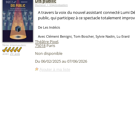
Dis public
Humour > Improvisation
A travers la voix du nouvel assistant connecté Lumi Dé
public, qui participez à ce spectacle totalement improvi
De Les Indécis
Avec Clément Benigni, Tom Boscher, Sylvie Nadin, Lu Erard
Théâtre Pixel
,
75018
Paris
Note internautes:
Non disponible
avec
20 avis
Du 06/02/2025 au 07/06/2026
Ajouter à ma liste