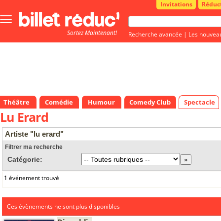
Invitations
Réduc
Bouton
menu
Sortez Maintenant!
principale
Recherche avancée
|
Les nouvea
Théâtre
Comédie
Humour
Comedy Club
Spectacle
Lu Erard
Artiste "lu erard"
Filtrer ma recherche
Catégorie:
1 événement trouvé
Ces évènements ne sont plus disponibles