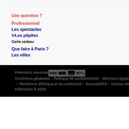
Une question ?
Professionnel
Les spectacles
✨Les pépites
Carte cadeau
Que faire à Paris ?
Les villes
Paiements sécurisés
Conditions générales
Politique de confidentialité
Mentions légale
Plateforme d'éthique et de conformité
Accessibilité
Gestion de
billetreduc ©
2026