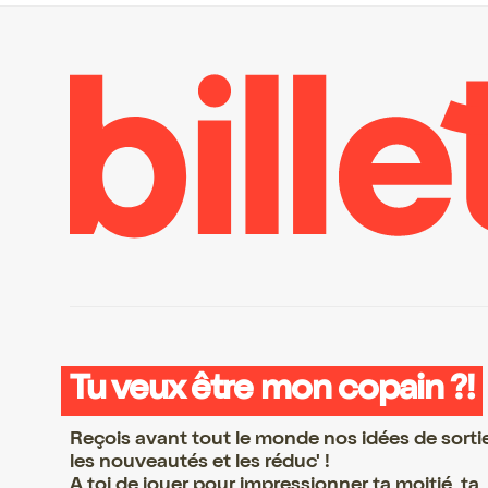
Tu veux être mon copain ?!
Reçois avant tout le monde nos idées de sorti
les nouveautés et les réduc' !
A toi de jouer pour impressionner ta moitié, ta