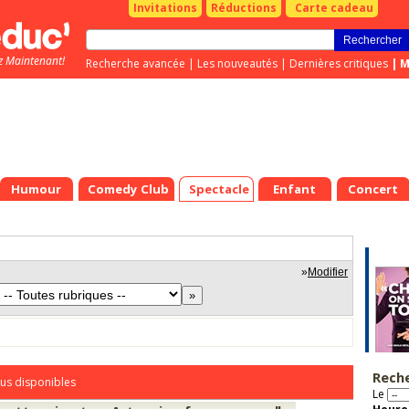
Invitations
Réductions
Carte cadeau
z Maintenant!
Recherche avancée
|
Les nouveautés
|
Dernières critiques
|
M
Humour
Comedy Club
Spectacle
Enfant
Concert
»
Modifier
Rech
us disponibles
Le