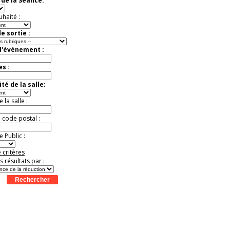
de la Séance:
Jusqu'à -33%
uhaité :
e sortie :
d'événement :
es :
té de la salle:
la salle :
u code postal :
 Public :
 critères
es résultats par :