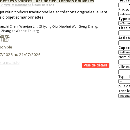
nettes vivantes : Art ancien, formes nouvelles
Heure 
 > Mime et marionnette
à partir de 5 ans
Prix so
et réunit pièces traditionnelles et créations originales, alliant
e d'objet et marionnettes.
Type d
anzhi Chen, Wiaojun Lin, Zhiyong Qiu, Xiaohui Wu, Gong Zhang,
Titre 
 Zhang et Wentie Zhuang
Gorge
,
Artist
(
84
)
ponible
Capaci
7/2026 au 21/07/2026
Nom de 
r à ma liste
Ville o
Type de
plus de
Trier l