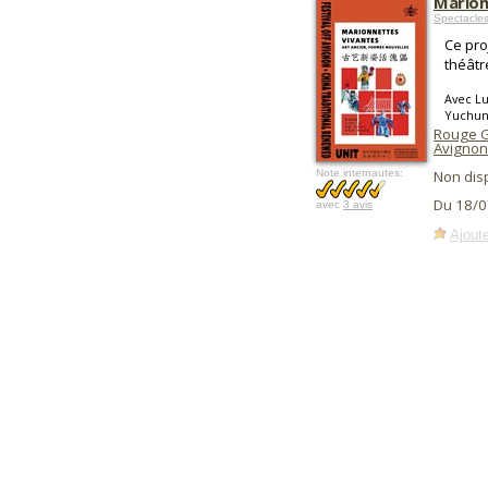
Marion
Spectacles
Ce proj
théâtr
Avec Lu
Yuchun
Rouge 
Avignon
Note internautes:
Non dis
Du 18/0
avec
3 avis
Ajoute