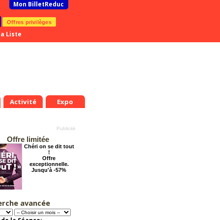
Mon BilletReduc
Offres privilèges
a Liste
Activité
Expo
Offre limitée
Chéri on se dit tout
!
Offre
exceptionnelle.
Jusqu'à -57%
erche avancée
Cendrillon, la
véritable histoire
Offre
exceptionnelle.