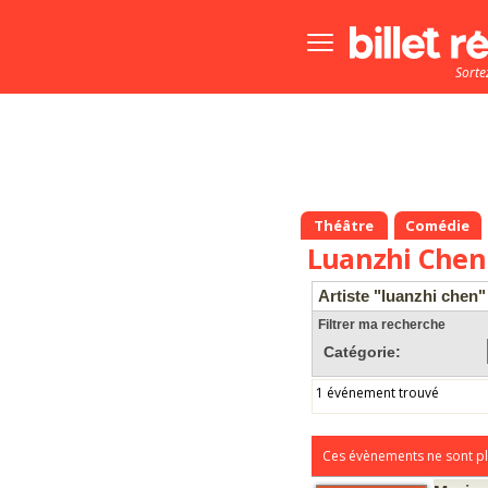
Bouton
menu
Sorte
principale
Théâtre
Comédie
Luanzhi Chen
Artiste "luanzhi chen"
Filtrer ma recherche
Catégorie:
1 événement trouvé
Ces évènements ne sont pl