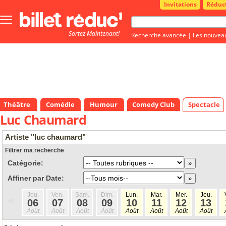
Invitations
Réduc
Bouton
menu
Sortez Maintenant!
principale
Recherche avancée
|
Les nouvea
Théâtre
Comédie
Humour
Comedy Club
Spectacle
Luc Chaumard
Artiste "luc chaumard"
Filtrer ma recherche
Catégorie:
Affiner par Date:
Jeu.
Ven.
Sam.
Dim.
Lun.
Mar.
Mer.
Jeu.
«
06
07
08
09
10
11
12
13
Août
Août
Août
Août
Août
Août
Août
Août