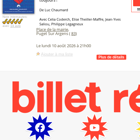
toujours !
v
De Luc Chaumard
Note internautes:
Avec Celia Coderch, Elise Theiller-Maffre, Jean-Yves
Saliou, Philippe Legagneux
avec
14 avis
Place de la mairie
,
Puget Sur Argens (
83
)
Le lundi 10 août 2026 à 21h00
Ajouter à ma liste