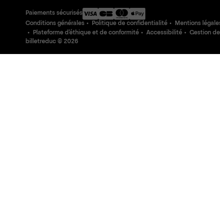
Paiements sécurisés
Conditions générales
Politique de confidentialité
Mentions légale
Plateforme d'éthique et de conformité
Accessibilité
Gestion de
billetreduc ©
2026