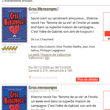
2 événements trouvés
Gros Mensonges !
Comédie
Sacré culot ou sacrément amoureux... Etienne
revoit l'ex "femme de sa vie" et l'invite un week-
end dans sa superbe maison de campagne...
C'est l'idée de Gabriel, son ami de toujours !
v
De Luc Chaumard
Note internautes:
Avec Célia Coderch, Elise Theiller-Maffre, Jean-Yves
Saliou, Philippe Legagneux
avec
14 avis
Le petit Theatre de Valbonne
,
Valbonne (
06
)
Du 05/12/2026 au 06/12/2026
Samedi à 21h, dimanche à 18h
Ajouter à ma liste
Gros mensonges
Comédie
à partir de 10 ans
Etienne revoit l'ex "femme de sa vie" et l'invite
un week-end dans sa superbe maison de
campagne. C'est l'idée de Gabriel, son ami de