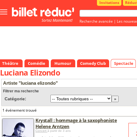
Invitations
Réduc
Bouton
menu
Sortez Maintenant!
principale
Recherche avancée
|
Les nouvea
Théâtre
Comédie
Humour
Comedy Club
Spectacle
Luciana Elizondo
Artiste "luciana elizondo"
Filtrer ma recherche
Catégorie:
1 événement trouvé
Krystall : hommage à la saxophoniste
Helene Arntzen
Concert
à partir de 3 ans