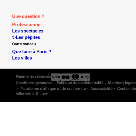
Une question ?
Professionnel
Les spectacles
✨Les pépites
Carte cadeau
Que faire à Paris ?
Les villes
Paiements sécurisés
Conditions générales
Politique de confidentialité
Mentions légale
Plateforme d'éthique et de conformité
Accessibilité
Gestion de
billetreduc ©
2026