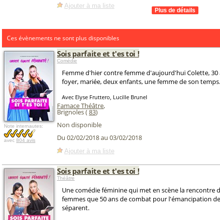
Ajouter à ma liste
Ces évènements ne sont plus disponibles
Sois parfaite et t'es toi !
Comédie
Femme d'hier contre femme d'aujourd'hui Colette, 30
foyer, mariée, deux enfants, une femme de son temps.
Avec Elyse Fruttero, Lucille Brunel
Famace Théâtre
,
Brignoles (
83
)
Non disponible
Note internautes:
Du 02/02/2018 au 03/02/2018
avec
804 avis
Ajouter à ma liste
Sois parfaite et t'es toi !
Théâtre
Une comédie féminine qui met en scène la rencontre 
femmes que 50 ans de combat pour l'émancipation d
séparent.