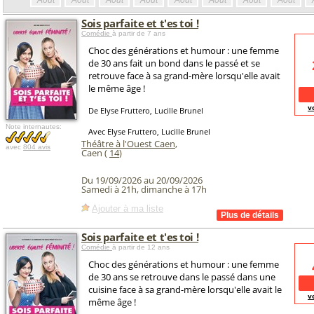
Août
Août
Août
Août
Août
Août
Août
Août
Sois parfaite et t'es toi !
Comédie
à partir de 7 ans
Choc des générations et humour : une femme
de 30 ans fait un bond dans le passé et se
retrouve face à sa grand-mère lorsqu'elle avait
le même âge !
v
De Elyse Fruttero, Lucille Brunel
Note internautes:
Avec Elyse Fruttero, Lucille Brunel
Théâtre à l'Ouest Caen
,
avec
804 avis
Caen (
14
)
Du 19/09/2026 au 20/09/2026
Samedi à 21h, dimanche à 17h
Ajouter à ma liste
Sois parfaite et t'es toi !
Comédie
à partir de 12 ans
Choc des générations et humour : une femme
de 30 ans se retrouve dans le passé dans une
cuisine face à sa grand-mère lorsqu'elle avait le
v
même âge !