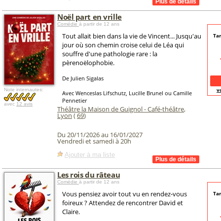
Noël part en vrille
Comédie
à partir de 12 ans
Tout allait bien dans la vie de Vincent... Jusqu'au
Tar
jour où son chemin croise celui de Léa qui
souffre d'une pathologie rare : la
pèrenoëlophobie.
De Julien Sigalas
v
Note internautes:
Avec Wenceslas Lifschutz, Lucille Brunel ou Camille
Pennetier
avec
12 avis
Théâtre la Maison de Guignol - Café-théâtre
,
Lyon
(
69
)
Du 20/11/2026 au 16/01/2027
Vendredi et samedi à 20h
Ajouter à ma liste
Les rois du râteau
Comédie
à partir de 12 ans
Vous pensiez avoir tout vu en rendez-vous
Tar
foireux ? Attendez de rencontrer David et
Claire.