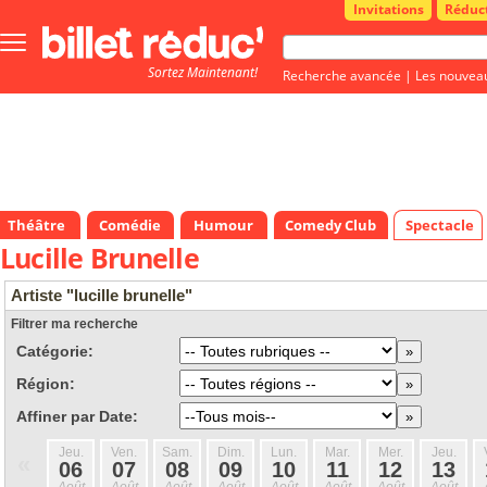
Invitations
Réduc
Bouton
menu
Sortez Maintenant!
principale
Recherche avancée
|
Les nouvea
Théâtre
Comédie
Humour
Comedy Club
Spectacle
Lucille Brunelle
Artiste "lucille brunelle"
Filtrer ma recherche
Catégorie:
Région:
Affiner par Date:
Jeu.
Ven.
Sam.
Dim.
Lun.
Mar.
Mer.
Jeu.
«
06
07
08
09
10
11
12
13