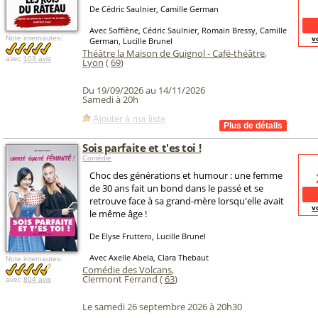
De Cédric Saulnier, Camille German
Avec Soffiène, Cédric Saulnier, Romain Bressy, Camille
v
Note internautes:
German, Lucille Brunel
Théâtre la Maison de Guignol - Café-théâtre
,
avec
103 avis
Lyon
(
69
)
Du 19/09/2026 au 14/11/2026
Samedi à 20h
Ajouter à ma liste
Sois parfaite et t'es toi !
Comédie
Choc des générations et humour : une femme
de 30 ans fait un bond dans le passé et se
retrouve face à sa grand-mère lorsqu'elle avait
v
le même âge !
De Elyse Fruttero, Lucille Brunel
Avec Axelle Abela, Clara Thebaut
Note internautes:
Comédie des Volcans
,
Clermont Ferrand (
63
)
avec
804 avis
Le samedi 26 septembre 2026 à 20h30