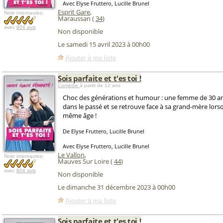
Avec Elyse Fruttero, Lucille Brunel
Esprit Gare
,
Note internautes:
Maraussan (
34
)
avec
804 avis
Non disponible
Le samedi 15 avril 2023 à 00h00
Ajouter à ma liste
Sois parfaite et t'es toi !
Comédie
à partir de 12 ans
Choc des générations et humour : une femme de 30 an
dans le passé et se retrouve face à sa grand-mère lorsqu
même âge !
De Elyse Fruttero, Lucille Brunel
Avec Elyse Fruttero, Lucille Brunel
Le Vallon
,
Note internautes:
Mauves Sur Loire (
44
)
avec
804 avis
Non disponible
Le dimanche 31 décembre 2023 à 00h00
Ajouter à ma liste
Sois parfaite et t'es toi !