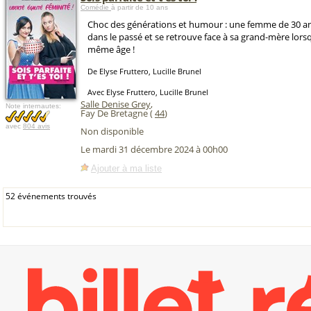
Comédie
à partir de 10 ans
Choc des générations et humour : une femme de 30 an
dans le passé et se retrouve face à sa grand-mère lorsqu
même âge !
De Elyse Fruttero, Lucille Brunel
Avec Elyse Fruttero, Lucille Brunel
Salle Denise Grey
,
Note internautes:
Fay De Bretagne (
44
)
avec
804 avis
Non disponible
Le mardi 31 décembre 2024 à 00h00
Ajouter à ma liste
52 événements trouvés