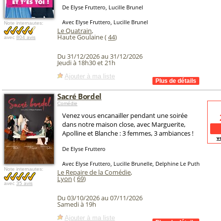
De Elyse Fruttero, Lucille Brunel
Avec Elyse Fruttero, Lucille Brunel
Note internautes:
Le Quatrain
,
Haute Goulaine (
44
)
avec
804 avis
Du 31/12/2026 au 31/12/2026
Jeudi à 18h30 et 21h
Ajouter à ma liste
Sacré Bordel
Comédie
Venez vous encanailler pendant une soirée
dans notre maison close, avec Marguerite,
Apolline et Blanche : 3 femmes, 3 ambiances !
v
De Elyse Fruttero
Avec Elyse Fruttero, Lucille Brunelle, Delphine Le Puth
Note internautes:
Le Repaire de la Comédie
,
Lyon
(
69
)
avec
35 avis
Du 03/10/2026 au 07/11/2026
Samedi à 19h
Ajouter à ma liste